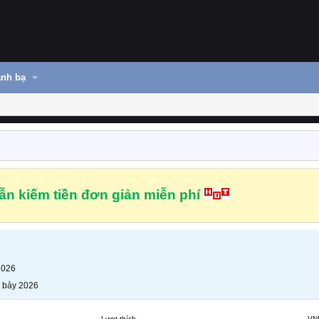
nh bạ
n kiếm tiền đơn giản miễn phí
2026
 bảy 2026
Lượt thích
VN