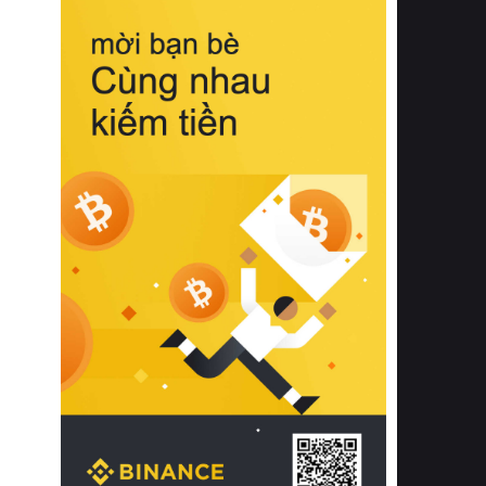
biệt từ bề mặt vải mềm mịn, khả năng
thoáng khí tuyệt vời cho đến độ đàn
hồi chuẩn xác của phần đệm nâng đỡ
cột sống.
Bên cạnh đó, việc lựa chọn các dòng
sản phẩm đạt chuẩn chất lượng quốc
tế còn giúp ngăn ngừa tình trạng kích
ứng da, hạn chế sự phát triển của vi
khuẩn và nấm mốc trong điều kiện
thời tiết nóng ẩm. Bạn có thể tìm hiểu
thêm các nghiên cứu khoa học về tác
động của giấc ngủ và môi trường
phòng ngủ đối với sức khỏe con
người tại Sleep Foundation (External
Link) để có cái nhìn toàn diện hơn.
2. Các tiêu chí vàng khi lựa chọn
chăn ga gối đệm cao cấp cho phòng
ngủ
Để sở hữu một bộ chăn ga gối đệm
cao cấp hoàn hảo cả về thẩm mỹ lẫn
công năng, người tiêu dùng cần cân
nhắc kỹ lưỡng các tiêu chí quan trọng