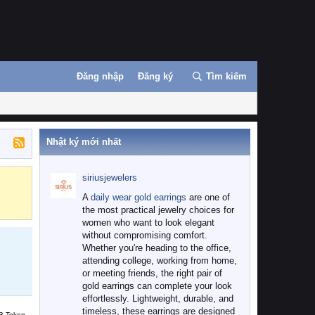
Đăng nhập
Đăng ký
Tìm kiếm
Nhật ký mới nhất
siriusjewelers
Binance
MEXC
A
daily wear gold earrings
are one of
the most practical jewelry choices for
women who want to look elegant
without compromising comfort.
Whether you're heading to the office,
attending college, working from home,
or meeting friends, the right pair of
gold earrings can complete your look
effortlessly. Lightweight, durable, and
timeless, these earrings are designed
B Token