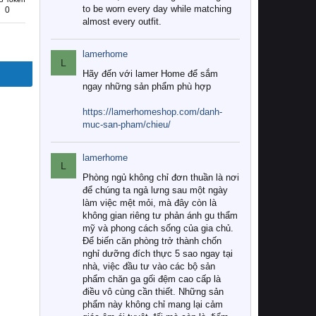
to be worn every day while matching
0
almost every outfit.
lamerhome
L
Hãy đến với lamer Home để sắm
ngay những sản phẩm phù hợp
https://lamerhomeshop.com/danh-
muc-san-pham/chieu/
lamerhome
L
Phòng ngủ không chỉ đơn thuần là nơi
để chúng ta ngả lưng sau một ngày
làm việc mệt mỏi, mà đây còn là
không gian riêng tư phản ánh gu thẩm
mỹ và phong cách sống của gia chủ.
Để biến căn phòng trở thành chốn
nghỉ dưỡng đích thực 5 sao ngay tại
nhà, việc đầu tư vào các bộ sản
phẩm chăn ga gối đệm cao cấp là
điều vô cùng cần thiết. Những sản
phẩm này không chỉ mang lại cảm