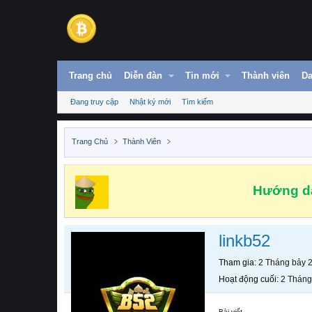
Trang chủ
Diễn đàn
Tin mới
Thành viên
Da
Đang truy cập
Nhật ký mới
Tìm kiếm
Trang Chủ
Thành Viên
Hướng dẫ
linkb52
Tham gia
2 Tháng bảy 
Hoạt động cuối
2 Tháng
Bài viết