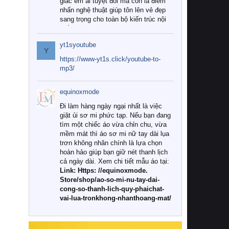
giác êm ái tuyệt đối mà còn là điểm
nhấn nghệ thuật giúp tôn lên vẻ đẹp
sang trọng cho toàn bộ kiến trúc nội
thất.
yt1syoutube
Tuy nhiên, giữa thị trường đa dạng
Y
với vô vàn thương hiệu và mẫu mã
https://www-yt1s.click/youtube-to-
như hiện nay, làm thế nào để chọn
mp3/
được những bộ chăn ga gối đệm cao
cấp thực sự chất lượng, phù hợp với
equinoxmode
khí hậu và nhu cầu sử dụng của gia
đình? Hãy cùng chúng tôi đi tìm lời
Đi làm hàng ngày ngại nhất là việc
giải đáp chi tiết qua bài viết dưới đây.
giặt ủi sơ mi phức tạp. Nếu bạn đang
tìm một chiếc áo vừa chỉn chu, vừa
1. Tại sao các gia đình hiện đại lại ưa
mềm mát thì áo sơ mi nữ tay dài lụa
chuộng chăn ga gối đệm cao cấp?
trơn không nhăn chính là lựa chọn
hoàn hảo giúp bạn giữ nét thanh lịch
Khác với các dòng sản phẩm thông
cả ngày dài. Xem chi tiết mẫu áo tại:
thường, những bộ chăn ga gối đệm
Link: Https: //equinoxmode.
cao cấp trải qua quy trình sản xuất
Store/shop/ao-so-mi-nu-tay-dai-
nghiêm ngặt từ khâu chọn lọc nguyên
cong-so-thanh-lich-quy-phaichat-
liệu tự nhiên đến công nghệ dệt
vai-lua-tronkhong-nhanthoang-mat/
nhuộm hiện đại không chứa hóa chất
độc hại. Khi sử dụng dòng sản phẩm
này, bạn sẽ cảm nhận rõ rệt sự khác