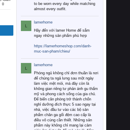
to be worn every day while matching
0
almost every outfit.
lamerhome
L
Hãy đến với lamer Home để sắm
ngay những sản phẩm phù hợp
https://lamerhomeshop.com/danh-
muc-san-pham/chieu/
lamerhome
L
Phòng ngủ không chỉ đơn thuần là nơi
để chúng ta ngả lưng sau một ngày
làm việc mệt mỏi, mà đây còn là
không gian riêng tư phản ánh gu thẩm
mỹ và phong cách sống của gia chủ.
Để biến căn phòng trở thành chốn
nghỉ dưỡng đích thực 5 sao ngay tại
nhà, việc đầu tư vào các bộ sản
phẩm chăn ga gối đệm cao cấp là
điều vô cùng cần thiết. Những sản
phẩm này không chỉ mang lại cảm