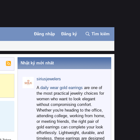
Đăng nhập
Đăng ký
Tìm kiếm
Nhật ký mới nhất
siriusjewelers
Binance
MEXC
A
daily wear gold earrings
are one of
the most practical jewelry choices for
women who want to look elegant
without compromising comfort.
Whether you're heading to the office,
attending college, working from home,
or meeting friends, the right pair of
gold earrings can complete your look
effortlessly. Lightweight, durable, and
timeless, these earrings are designed
B Token