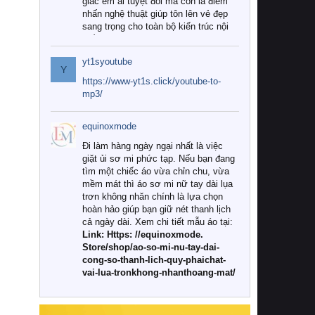
giác êm ái tuyệt đối mà còn là điểm
nhấn nghệ thuật giúp tôn lên vẻ đẹp
sang trọng cho toàn bộ kiến trúc nội
thất.
yt1syoutube
Tuy nhiên, giữa thị trường đa dạng
Y
với vô vàn thương hiệu và mẫu mã
https://www-yt1s.click/youtube-to-
như hiện nay, làm thế nào để chọn
mp3/
được những bộ chăn ga gối đệm cao
cấp thực sự chất lượng, phù hợp với
equinoxmode
khí hậu và nhu cầu sử dụng của gia
đình? Hãy cùng chúng tôi đi tìm lời
Đi làm hàng ngày ngại nhất là việc
giải đáp chi tiết qua bài viết dưới đây.
giặt ủi sơ mi phức tạp. Nếu bạn đang
tìm một chiếc áo vừa chỉn chu, vừa
1. Tại sao các gia đình hiện đại lại ưa
mềm mát thì áo sơ mi nữ tay dài lụa
chuộng chăn ga gối đệm cao cấp?
trơn không nhăn chính là lựa chọn
hoàn hảo giúp bạn giữ nét thanh lịch
Khác với các dòng sản phẩm thông
cả ngày dài. Xem chi tiết mẫu áo tại:
thường, những bộ chăn ga gối đệm
Link: Https: //equinoxmode.
cao cấp trải qua quy trình sản xuất
Store/shop/ao-so-mi-nu-tay-dai-
nghiêm ngặt từ khâu chọn lọc nguyên
cong-so-thanh-lich-quy-phaichat-
liệu tự nhiên đến công nghệ dệt
vai-lua-tronkhong-nhanthoang-mat/
nhuộm hiện đại không chứa hóa chất
độc hại. Khi sử dụng dòng sản phẩm
này, bạn sẽ cảm nhận rõ rệt sự khác