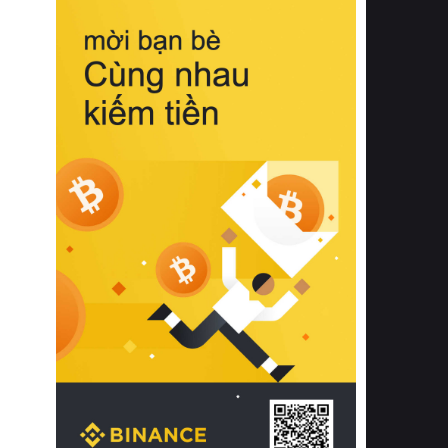
biệt từ bề mặt vải mềm mịn, khả năng
thoáng khí tuyệt vời cho đến độ đàn
hồi chuẩn xác của phần đệm nâng đỡ
cột sống.
Bên cạnh đó, việc lựa chọn các dòng
sản phẩm đạt chuẩn chất lượng quốc
tế còn giúp ngăn ngừa tình trạng kích
ứng da, hạn chế sự phát triển của vi
khuẩn và nấm mốc trong điều kiện
thời tiết nóng ẩm. Bạn có thể tìm hiểu
thêm các nghiên cứu khoa học về tác
động của giấc ngủ và môi trường
phòng ngủ đối với sức khỏe con
người tại Sleep Foundation (External
Link) để có cái nhìn toàn diện hơn.
2. Các tiêu chí vàng khi lựa chọn
chăn ga gối đệm cao cấp cho phòng
ngủ
Để sở hữu một bộ chăn ga gối đệm
cao cấp hoàn hảo cả về thẩm mỹ lẫn
công năng, người tiêu dùng cần cân
nhắc kỹ lưỡng các tiêu chí quan trọng