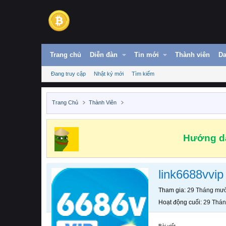
Trang chủ
Diễn đàn
Tin mới
Thành viên
Da
Đang truy cập
Nhật ký mới
Tìm kiếm
Trang Chủ
Thành Viên
Hướng dẫ
link6688vvip
Tham gia
29 Tháng mườ
Hoạt động cuối
29 Thán
Bài viết