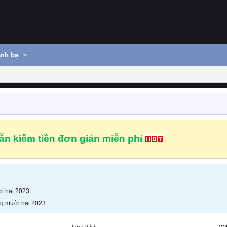
nh bạ
n kiếm tiền đơn giản miễn phí
i hai 2023
g mười hai 2023
Lượt thích
VN