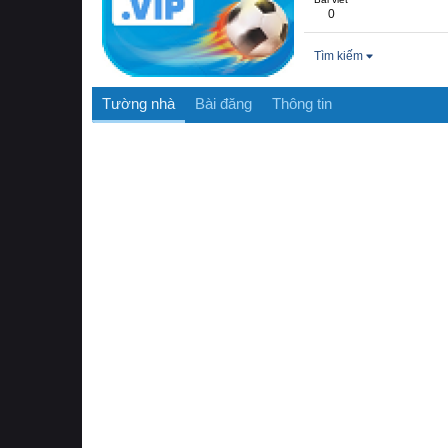
0
Tìm kiếm
Tường nhà
Bài đăng
Thông tin