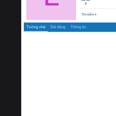
0
Tìm kiếm
Tường nhà
Bài đăng
Thông tin