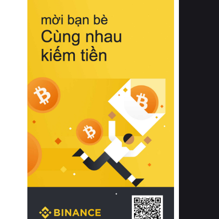
biệt từ bề mặt vải mềm mịn, khả năng
thoáng khí tuyệt vời cho đến độ đàn
hồi chuẩn xác của phần đệm nâng đỡ
cột sống.
Bên cạnh đó, việc lựa chọn các dòng
sản phẩm đạt chuẩn chất lượng quốc
tế còn giúp ngăn ngừa tình trạng kích
ứng da, hạn chế sự phát triển của vi
khuẩn và nấm mốc trong điều kiện
thời tiết nóng ẩm. Bạn có thể tìm hiểu
thêm các nghiên cứu khoa học về tác
động của giấc ngủ và môi trường
phòng ngủ đối với sức khỏe con
người tại Sleep Foundation (External
Link) để có cái nhìn toàn diện hơn.
2. Các tiêu chí vàng khi lựa chọn
chăn ga gối đệm cao cấp cho phòng
ngủ
Để sở hữu một bộ chăn ga gối đệm
cao cấp hoàn hảo cả về thẩm mỹ lẫn
công năng, người tiêu dùng cần cân
nhắc kỹ lưỡng các tiêu chí quan trọng