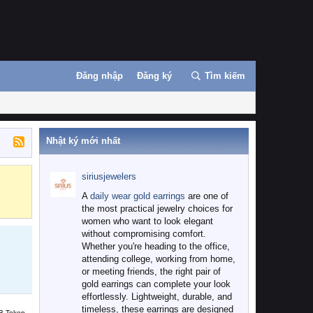
Đăng nhập
Đăng ký
Tìm kiếm
Nhật ký mới nhất
siriusjewelers
Binance
MEXC
A
daily wear gold earrings
are one of
the most practical jewelry choices for
women who want to look elegant
without compromising comfort.
Whether you're heading to the office,
attending college, working from home,
or meeting friends, the right pair of
gold earrings can complete your look
effortlessly. Lightweight, durable, and
timeless, these earrings are designed
B Token