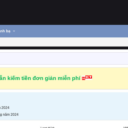
nh bạ
n kiếm tiền đơn giản miễn phí
m 2024
ng năm 2024
Lượt thích
VN