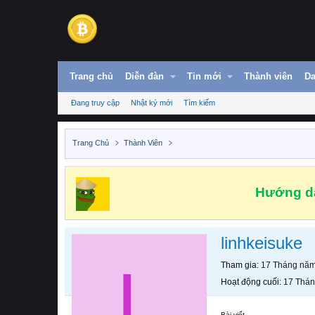
Trang chủ
Diễn đàn
Tin mới
Thành viên
Da
Đang truy cập
Nhật ký mới
Tìm kiếm
Trang Chủ
Thành Viên
Hướng dẫ
linhkeisuke
L
Tham gia
17 Tháng nă
Hoạt động cuối
17 Thá
Bài viết