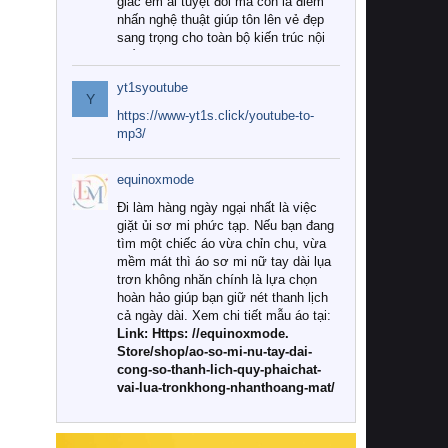
giác êm ái tuyệt đối mà còn là điểm
nhấn nghệ thuật giúp tôn lên vẻ đẹp
sang trọng cho toàn bộ kiến trúc nội
thất.
yt1syoutube
Tuy nhiên, giữa thị trường đa dạng
Y
với vô vàn thương hiệu và mẫu mã
https://www-yt1s.click/youtube-to-
như hiện nay, làm thế nào để chọn
mp3/
được những bộ chăn ga gối đệm cao
cấp thực sự chất lượng, phù hợp với
equinoxmode
khí hậu và nhu cầu sử dụng của gia
đình? Hãy cùng chúng tôi đi tìm lời
Đi làm hàng ngày ngại nhất là việc
giải đáp chi tiết qua bài viết dưới đây.
giặt ủi sơ mi phức tạp. Nếu bạn đang
tìm một chiếc áo vừa chỉn chu, vừa
1. Tại sao các gia đình hiện đại lại ưa
mềm mát thì áo sơ mi nữ tay dài lụa
chuộng chăn ga gối đệm cao cấp?
trơn không nhăn chính là lựa chọn
hoàn hảo giúp bạn giữ nét thanh lịch
Khác với các dòng sản phẩm thông
cả ngày dài. Xem chi tiết mẫu áo tại:
thường, những bộ chăn ga gối đệm
Link: Https: //equinoxmode.
cao cấp trải qua quy trình sản xuất
Store/shop/ao-so-mi-nu-tay-dai-
nghiêm ngặt từ khâu chọn lọc nguyên
cong-so-thanh-lich-quy-phaichat-
liệu tự nhiên đến công nghệ dệt
vai-lua-tronkhong-nhanthoang-mat/
nhuộm hiện đại không chứa hóa chất
độc hại. Khi sử dụng dòng sản phẩm
này, bạn sẽ cảm nhận rõ rệt sự khác