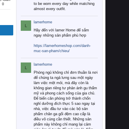
to be worn every day while matching
0
almost every outfit.
lamerhome
L
Hãy đến với lamer Home để sắm
ngay những sản phẩm phù hợp
https://lamerhomeshop.com/danh-
muc-san-pham/chieu/
lamerhome
L
Phòng ngủ không chỉ đơn thuần là nơi
để chúng ta ngả lưng sau một ngày
làm việc mệt mỏi, mà đây còn là
không gian riêng tư phản ánh gu thẩm
mỹ và phong cách sống của gia chủ.
Để biến căn phòng trở thành chốn
nghỉ dưỡng đích thực 5 sao ngay tại
nhà, việc đầu tư vào các bộ sản
phẩm chăn ga gối đệm cao cấp là
điều vô cùng cần thiết. Những sản
phẩm này không chỉ mang lại cảm