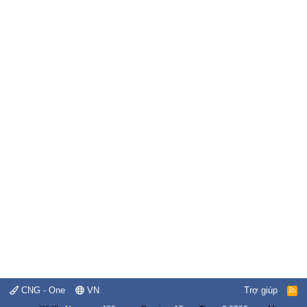
CNG - One
VN
Trợ giúp
R
S