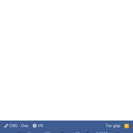
CNG - One
VN
Trợ giúp
R
S