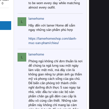
to be worn every day while matching
0
almost every outfit.
lamerhome
L
Hãy đến với lamer Home để sắm
ngay những sản phẩm phù hợp
https://lamerhomeshop.com/danh-
muc-san-pham/chieu/
lamerhome
L
Phòng ngủ không chỉ đơn thuần là nơi
để chúng ta ngả lưng sau một ngày
làm việc mệt mỏi, mà đây còn là
không gian riêng tư phản ánh gu thẩm
mỹ và phong cách sống của gia chủ.
Để biến căn phòng trở thành chốn
nghỉ dưỡng đích thực 5 sao ngay tại
nhà, việc đầu tư vào các bộ sản
phẩm chăn ga gối đệm cao cấp là
điều vô cùng cần thiết. Những sản
phẩm này không chỉ mang lại cảm