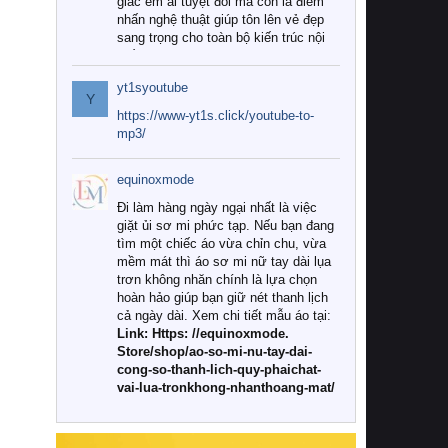
giác êm ái tuyệt đối mà còn là điểm
nhấn nghệ thuật giúp tôn lên vẻ đẹp
sang trọng cho toàn bộ kiến trúc nội
thất.
yt1syoutube
Tuy nhiên, giữa thị trường đa dạng
Y
với vô vàn thương hiệu và mẫu mã
https://www-yt1s.click/youtube-to-
như hiện nay, làm thế nào để chọn
mp3/
được những bộ chăn ga gối đệm cao
cấp thực sự chất lượng, phù hợp với
equinoxmode
khí hậu và nhu cầu sử dụng của gia
đình? Hãy cùng chúng tôi đi tìm lời
Đi làm hàng ngày ngại nhất là việc
giải đáp chi tiết qua bài viết dưới đây.
giặt ủi sơ mi phức tạp. Nếu bạn đang
tìm một chiếc áo vừa chỉn chu, vừa
1. Tại sao các gia đình hiện đại lại ưa
mềm mát thì áo sơ mi nữ tay dài lụa
chuộng chăn ga gối đệm cao cấp?
trơn không nhăn chính là lựa chọn
hoàn hảo giúp bạn giữ nét thanh lịch
Khác với các dòng sản phẩm thông
cả ngày dài. Xem chi tiết mẫu áo tại:
thường, những bộ chăn ga gối đệm
Link: Https: //equinoxmode.
cao cấp trải qua quy trình sản xuất
Store/shop/ao-so-mi-nu-tay-dai-
nghiêm ngặt từ khâu chọn lọc nguyên
cong-so-thanh-lich-quy-phaichat-
liệu tự nhiên đến công nghệ dệt
vai-lua-tronkhong-nhanthoang-mat/
nhuộm hiện đại không chứa hóa chất
độc hại. Khi sử dụng dòng sản phẩm
này, bạn sẽ cảm nhận rõ rệt sự khác