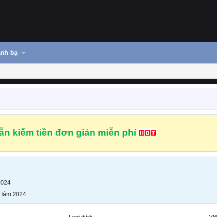
nh bạ
n kiếm tiền đơn giản miễn phí
2024
 tám 2024
Lượt thích
VN