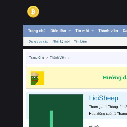
Trang chủ
Diễn đàn
Tin mới
Thành viên
Da
Đang truy cập
Nhật ký mới
Tìm kiếm
Trang Chủ
Thành Viên
Hướng dẫ
LiciSheep
L
Tham gia
1 Tháng tám 
Hoạt động cuối
1 Tháng
Bài viết