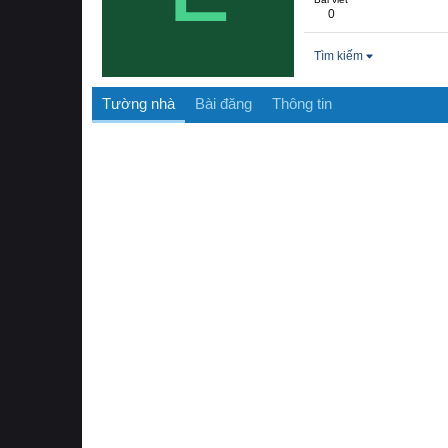
0
Tìm kiếm
Tường nhà
Bài đăng
Thông tin