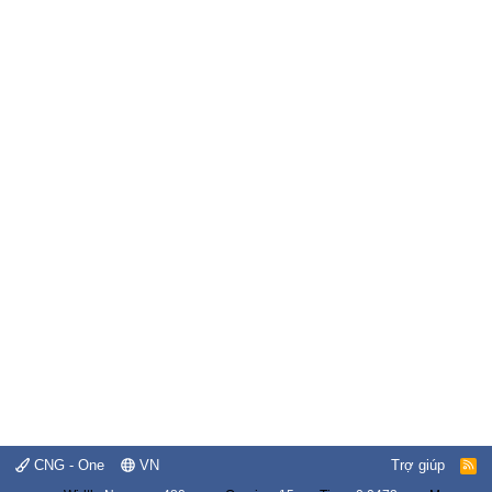
CNG - One
VN
Trợ giúp
R
S