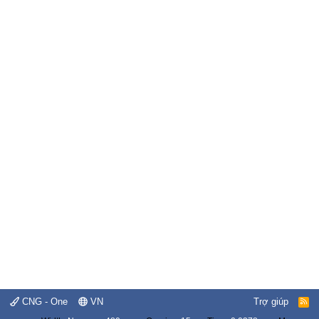
CNG - One
VN
Trợ giúp
R
S