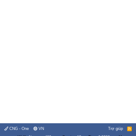
CNG - One
VN
Trợ giúp
R
S