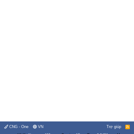
CNG - One
VN
Trợ giúp
R
S