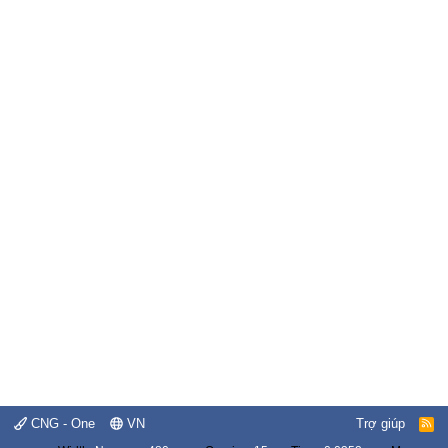
CNG - One
VN
Trợ giúp
R
S