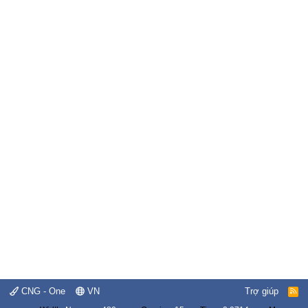
CNG - One
VN
Trợ giúp
R
S