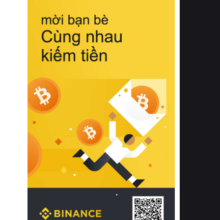
biệt từ bề mặt vải mềm mịn, khả năng
thoáng khí tuyệt vời cho đến độ đàn
hồi chuẩn xác của phần đệm nâng đỡ
cột sống.
Bên cạnh đó, việc lựa chọn các dòng
sản phẩm đạt chuẩn chất lượng quốc
tế còn giúp ngăn ngừa tình trạng kích
ứng da, hạn chế sự phát triển của vi
khuẩn và nấm mốc trong điều kiện
thời tiết nóng ẩm. Bạn có thể tìm hiểu
thêm các nghiên cứu khoa học về tác
động của giấc ngủ và môi trường
phòng ngủ đối với sức khỏe con
người tại Sleep Foundation (External
Link) để có cái nhìn toàn diện hơn.
2. Các tiêu chí vàng khi lựa chọn
chăn ga gối đệm cao cấp cho phòng
ngủ
Để sở hữu một bộ chăn ga gối đệm
cao cấp hoàn hảo cả về thẩm mỹ lẫn
công năng, người tiêu dùng cần cân
nhắc kỹ lưỡng các tiêu chí quan trọng