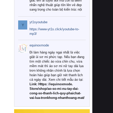
giác êm ái tuyệt đối mà còn là điểm
nhấn nghệ thuật giúp tôn lên vẻ đẹp
sang trọng cho toàn bộ kiến trúc nội
thất.
yt1syoutube
Tuy nhiên, giữa thị trường đa dạng
Y
với vô vàn thương hiệu và mẫu mã
https://www-yt1s.click/youtube-to-
như hiện nay, làm thế nào để chọn
mp3/
được những bộ chăn ga gối đệm cao
cấp thực sự chất lượng, phù hợp với
equinoxmode
khí hậu và nhu cầu sử dụng của gia
đình? Hãy cùng chúng tôi đi tìm lời
Đi làm hàng ngày ngại nhất là việc
giải đáp chi tiết qua bài viết dưới đây.
giặt ủi sơ mi phức tạp. Nếu bạn đang
tìm một chiếc áo vừa chỉn chu, vừa
1. Tại sao các gia đình hiện đại lại ưa
mềm mát thì áo sơ mi nữ tay dài lụa
chuộng chăn ga gối đệm cao cấp?
trơn không nhăn chính là lựa chọn
hoàn hảo giúp bạn giữ nét thanh lịch
Khác với các dòng sản phẩm thông
cả ngày dài. Xem chi tiết mẫu áo tại:
thường, những bộ chăn ga gối đệm
Link: Https: //equinoxmode.
cao cấp trải qua quy trình sản xuất
Store/shop/ao-so-mi-nu-tay-dai-
nghiêm ngặt từ khâu chọn lọc nguyên
cong-so-thanh-lich-quy-phaichat-
liệu tự nhiên đến công nghệ dệt
vai-lua-tronkhong-nhanthoang-mat/
nhuộm hiện đại không chứa hóa chất
độc hại. Khi sử dụng dòng sản phẩm
này, bạn sẽ cảm nhận rõ rệt sự khác