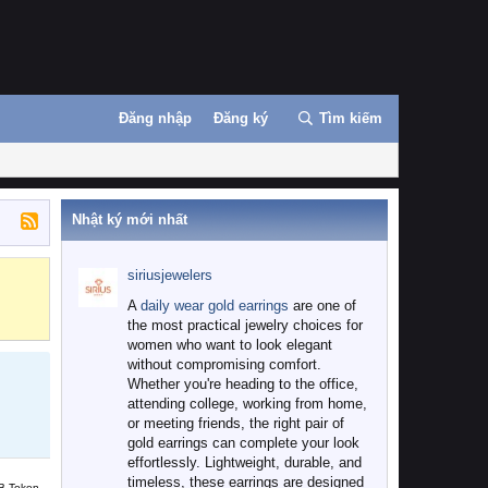
Đăng nhập
Đăng ký
Tìm kiếm
Nhật ký mới nhất
siriusjewelers
Binance
MEXC
A
daily wear gold earrings
are one of
the most practical jewelry choices for
women who want to look elegant
without compromising comfort.
Whether you're heading to the office,
attending college, working from home,
or meeting friends, the right pair of
gold earrings can complete your look
effortlessly. Lightweight, durable, and
timeless, these earrings are designed
B Token