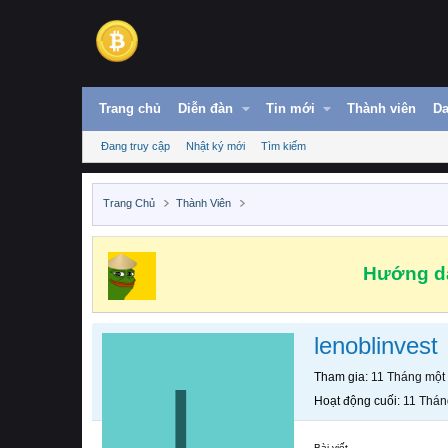
Trang chủ
Diễn đàn
Tin mới
Thành viên
Da
Đang truy cập
Nhật ký mới
Tìm kiếm
Trang Chủ
Thành Viên
Hướng dẫ
lenoblinvest
L
Tham gia
11 Tháng một
Hoạt động cuối
11 Thán
Bài viết