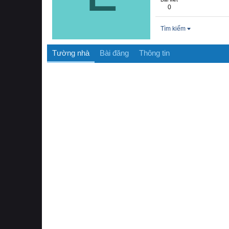
0
Tìm kiếm
Tường nhà
Bài đăng
Thông tin