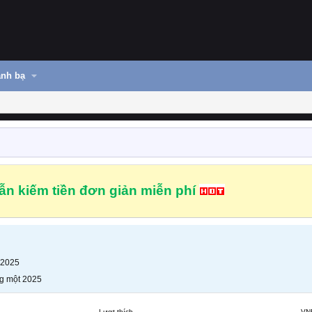
nh bạ
n kiếm tiền đơn giản miễn phí
 2025
g một 2025
Lượt thích
VN