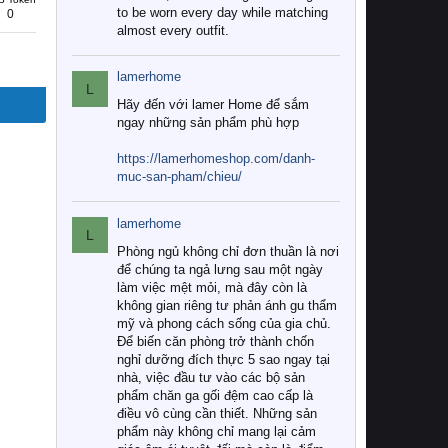
to be worn every day while matching
0
almost every outfit.
lamerhome
L
Hãy đến với lamer Home để sắm
ngay những sản phẩm phù hợp
https://lamerhomeshop.com/danh-
muc-san-pham/chieu/
lamerhome
L
Phòng ngủ không chỉ đơn thuần là nơi
để chúng ta ngả lưng sau một ngày
làm việc mệt mỏi, mà đây còn là
không gian riêng tư phản ánh gu thẩm
mỹ và phong cách sống của gia chủ.
Để biến căn phòng trở thành chốn
nghỉ dưỡng đích thực 5 sao ngay tại
nhà, việc đầu tư vào các bộ sản
phẩm chăn ga gối đệm cao cấp là
điều vô cùng cần thiết. Những sản
phẩm này không chỉ mang lại cảm