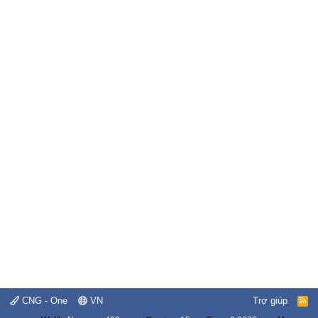
CNG - One
VN
Trợ giúp
R
S