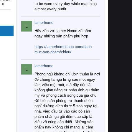
to be worn every day while matching
0
almost every outfit.
lamerhome
L
Hãy đến với lamer Home để sắm
ngay những sản phẩm phù hợp
https://lamerhomeshop.com/danh-
muc-san-pham/chieu/
lamerhome
L
Phòng ngủ không chỉ đơn thuần là nơi
để chúng ta ngả lưng sau một ngày
làm việc mệt mỏi, mà đây còn là
không gian riêng tư phản ánh gu thẩm
mỹ và phong cách sống của gia chủ.
Để biến căn phòng trở thành chốn
nghỉ dưỡng đích thực 5 sao ngay tại
nhà, việc đầu tư vào các bộ sản
phẩm chăn ga gối đệm cao cấp là
điều vô cùng cần thiết. Những sản
phẩm này không chỉ mang lại cảm