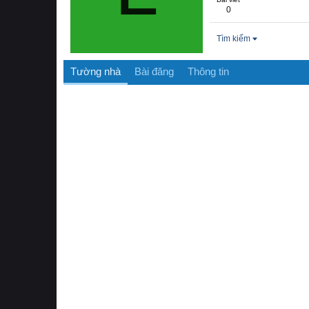
0
Tìm kiếm
Tường nhà
Bài đăng
Thông tin