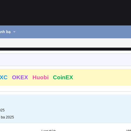
nh bạ
XC
OKEX
Huobi
CoinEX
025
 ba 2025
Lượt thích
VN