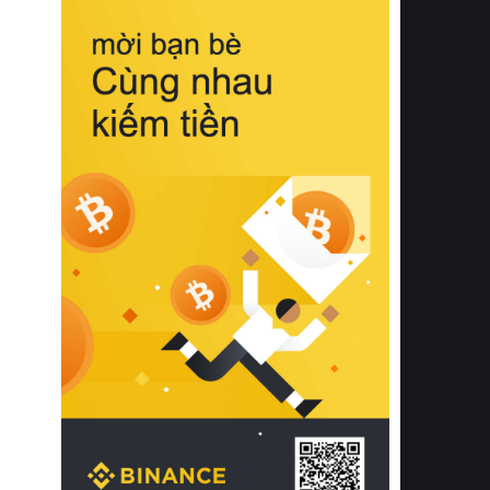
biệt từ bề mặt vải mềm mịn, khả năng
thoáng khí tuyệt vời cho đến độ đàn
hồi chuẩn xác của phần đệm nâng đỡ
cột sống.
Bên cạnh đó, việc lựa chọn các dòng
sản phẩm đạt chuẩn chất lượng quốc
tế còn giúp ngăn ngừa tình trạng kích
ứng da, hạn chế sự phát triển của vi
khuẩn và nấm mốc trong điều kiện
thời tiết nóng ẩm. Bạn có thể tìm hiểu
thêm các nghiên cứu khoa học về tác
động của giấc ngủ và môi trường
phòng ngủ đối với sức khỏe con
người tại Sleep Foundation (External
Link) để có cái nhìn toàn diện hơn.
2. Các tiêu chí vàng khi lựa chọn
chăn ga gối đệm cao cấp cho phòng
ngủ
Để sở hữu một bộ chăn ga gối đệm
cao cấp hoàn hảo cả về thẩm mỹ lẫn
công năng, người tiêu dùng cần cân
nhắc kỹ lưỡng các tiêu chí quan trọng