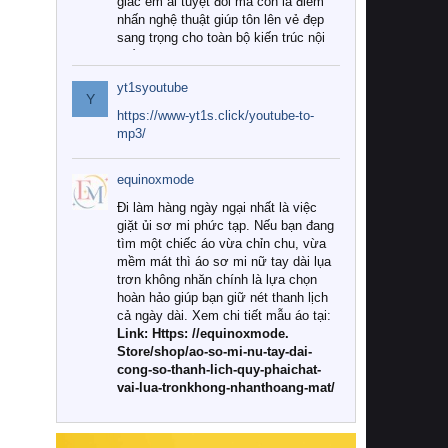
giác êm ái tuyệt đối mà còn là điểm
nhấn nghệ thuật giúp tôn lên vẻ đẹp
sang trọng cho toàn bộ kiến trúc nội
thất.
yt1syoutube
Tuy nhiên, giữa thị trường đa dạng
Y
với vô vàn thương hiệu và mẫu mã
https://www-yt1s.click/youtube-to-
như hiện nay, làm thế nào để chọn
mp3/
được những bộ chăn ga gối đệm cao
cấp thực sự chất lượng, phù hợp với
equinoxmode
khí hậu và nhu cầu sử dụng của gia
đình? Hãy cùng chúng tôi đi tìm lời
Đi làm hàng ngày ngại nhất là việc
giải đáp chi tiết qua bài viết dưới đây.
giặt ủi sơ mi phức tạp. Nếu bạn đang
tìm một chiếc áo vừa chỉn chu, vừa
1. Tại sao các gia đình hiện đại lại ưa
mềm mát thì áo sơ mi nữ tay dài lụa
chuộng chăn ga gối đệm cao cấp?
trơn không nhăn chính là lựa chọn
hoàn hảo giúp bạn giữ nét thanh lịch
Khác với các dòng sản phẩm thông
cả ngày dài. Xem chi tiết mẫu áo tại:
thường, những bộ chăn ga gối đệm
Link: Https: //equinoxmode.
cao cấp trải qua quy trình sản xuất
Store/shop/ao-so-mi-nu-tay-dai-
nghiêm ngặt từ khâu chọn lọc nguyên
cong-so-thanh-lich-quy-phaichat-
liệu tự nhiên đến công nghệ dệt
vai-lua-tronkhong-nhanthoang-mat/
nhuộm hiện đại không chứa hóa chất
độc hại. Khi sử dụng dòng sản phẩm
này, bạn sẽ cảm nhận rõ rệt sự khác