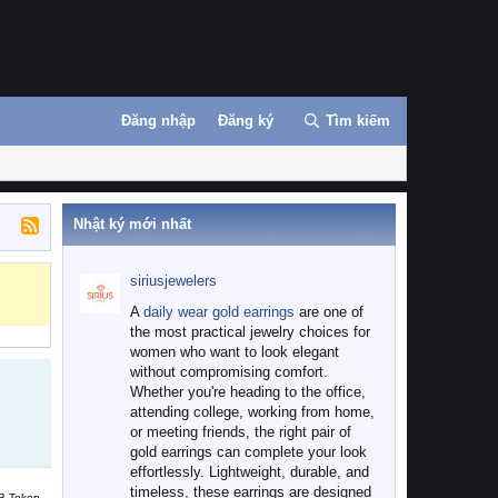
Đăng nhập
Đăng ký
Tìm kiếm
Nhật ký mới nhất
siriusjewelers
A
daily wear gold earrings
are one of
the most practical jewelry choices for
women who want to look elegant
without compromising comfort.
Whether you're heading to the office,
attending college, working from home,
or meeting friends, the right pair of
gold earrings can complete your look
effortlessly. Lightweight, durable, and
timeless, these earrings are designed
B Token