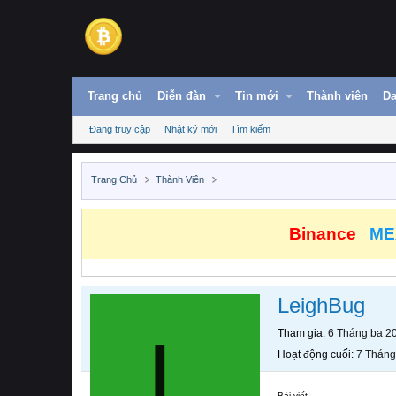
Trang chủ
Diễn đàn
Tin mới
Thành viên
Da
Đang truy cập
Nhật ký mới
Tìm kiếm
Trang Chủ
Thành Viên
Binance
ME
LeighBug
L
Tham gia
6 Tháng ba 2
Hoạt động cuối
7 Tháng
Bài viết