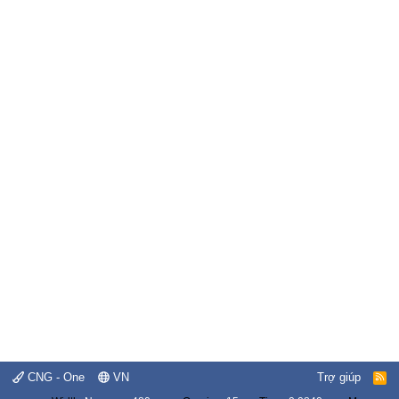
CNG - One
VN
Trợ giúp
R
S