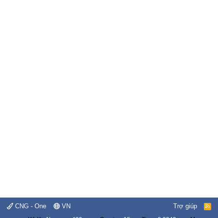
CNG - One
VN
Trợ giúp
R
S