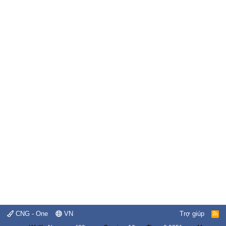
CNG - One
VN
Trợ giúp
R
S