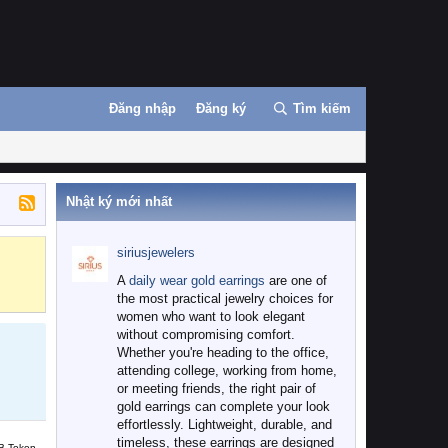
Đăng nhập
Đăng ký
Tìm kiếm
Nhật ký mới nhất
siriusjewelers
Binance
MEXC
A
daily wear gold earrings
are one of
the most practical jewelry choices for
women who want to look elegant
without compromising comfort.
Whether you're heading to the office,
attending college, working from home,
or meeting friends, the right pair of
gold earrings can complete your look
effortlessly. Lightweight, durable, and
timeless, these earrings are designed
B Token