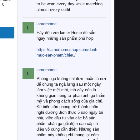
to be worn every day while matching
0
almost every outfit.
lamerhome
L
Hãy đến với lamer Home để sắm
ngay những sản phẩm phù hợp
https://lamerhomeshop.com/danh-
muc-san-pham/chieu/
lamerhome
L
Phòng ngủ không chỉ đơn thuần là nơi
để chúng ta ngả lưng sau một ngày
làm việc mệt mỏi, mà đây còn là
không gian riêng tư phản ánh gu thẩm
mỹ và phong cách sống của gia chủ.
Để biến căn phòng trở thành chốn
nghỉ dưỡng đích thực 5 sao ngay tại
nhà, việc đầu tư vào các bộ sản
phẩm chăn ga gối đệm cao cấp là
điều vô cùng cần thiết. Những sản
phẩm này không chỉ mang lại cảm