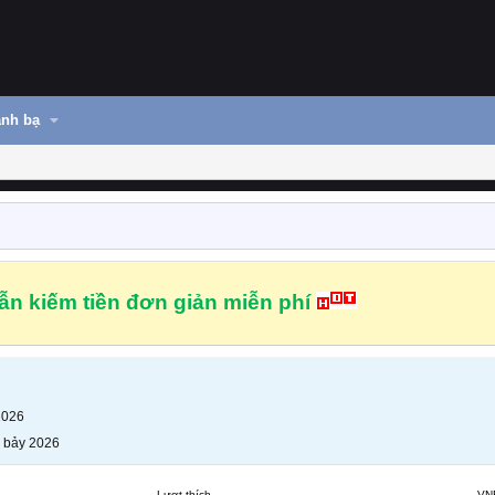
nh bạ
n kiếm tiền đơn giản miễn phí
2026
 bảy 2026
Lượt thích
VN