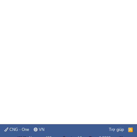
CNG - One
VN
Trợ giúp
R
S