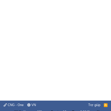
CNG - One
VN
Trợ giúp
R
S