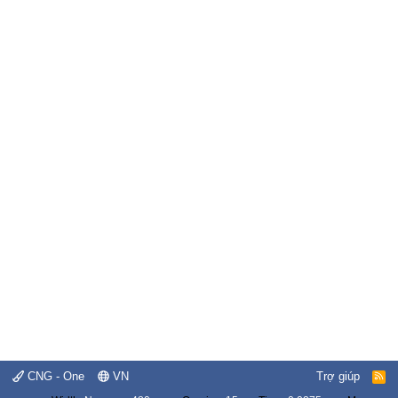
CNG - One
VN
Trợ giúp
R
S