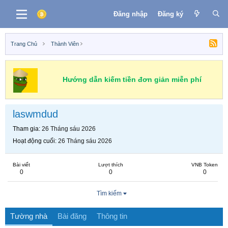
Đăng nhập
Đăng ký
Trang Chủ
Thành Viên
Hướng dẫn kiếm tiền đơn giản miễn phí
laswmdud
Tham gia
26 Tháng sáu 2026
Hoạt động cuối
26 Tháng sáu 2026
Bài viết
Lượt thích
VNB Token
0
0
0
Tìm kiếm
Tường nhà
Bài đăng
Thông tin