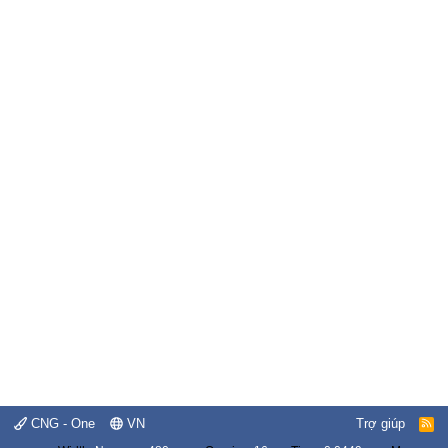
CNG - One
VN
Trợ giúp
R
S