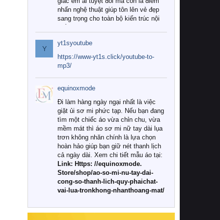
giác êm ái tuyệt đối mà còn là điểm
nhấn nghệ thuật giúp tôn lên vẻ đẹp
sang trọng cho toàn bộ kiến trúc nội
thất.
yt1syoutube
Tuy nhiên, giữa thị trường đa dạng
Y
với vô vàn thương hiệu và mẫu mã
https://www-yt1s.click/youtube-to-
như hiện nay, làm thế nào để chọn
mp3/
được những bộ chăn ga gối đệm cao
cấp thực sự chất lượng, phù hợp với
equinoxmode
khí hậu và nhu cầu sử dụng của gia
đình? Hãy cùng chúng tôi đi tìm lời
Đi làm hàng ngày ngại nhất là việc
giải đáp chi tiết qua bài viết dưới đây.
giặt ủi sơ mi phức tạp. Nếu bạn đang
tìm một chiếc áo vừa chỉn chu, vừa
1. Tại sao các gia đình hiện đại lại ưa
mềm mát thì áo sơ mi nữ tay dài lụa
chuộng chăn ga gối đệm cao cấp?
trơn không nhăn chính là lựa chọn
hoàn hảo giúp bạn giữ nét thanh lịch
Khác với các dòng sản phẩm thông
cả ngày dài. Xem chi tiết mẫu áo tại:
thường, những bộ chăn ga gối đệm
Link: Https: //equinoxmode.
cao cấp trải qua quy trình sản xuất
Store/shop/ao-so-mi-nu-tay-dai-
nghiêm ngặt từ khâu chọn lọc nguyên
cong-so-thanh-lich-quy-phaichat-
liệu tự nhiên đến công nghệ dệt
vai-lua-tronkhong-nhanthoang-mat/
nhuộm hiện đại không chứa hóa chất
độc hại. Khi sử dụng dòng sản phẩm
này, bạn sẽ cảm nhận rõ rệt sự khác