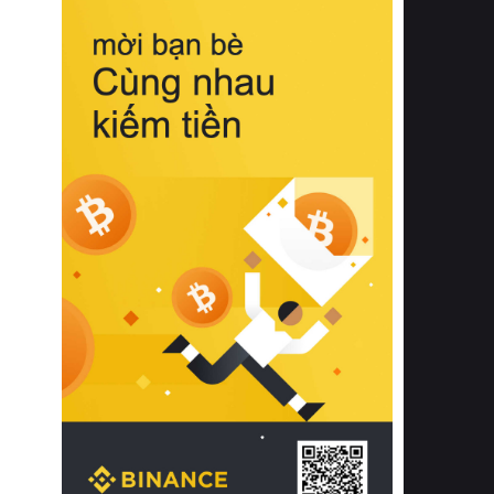
biệt từ bề mặt vải mềm mịn, khả năng
thoáng khí tuyệt vời cho đến độ đàn
hồi chuẩn xác của phần đệm nâng đỡ
cột sống.
Bên cạnh đó, việc lựa chọn các dòng
sản phẩm đạt chuẩn chất lượng quốc
tế còn giúp ngăn ngừa tình trạng kích
ứng da, hạn chế sự phát triển của vi
khuẩn và nấm mốc trong điều kiện
thời tiết nóng ẩm. Bạn có thể tìm hiểu
thêm các nghiên cứu khoa học về tác
động của giấc ngủ và môi trường
phòng ngủ đối với sức khỏe con
người tại Sleep Foundation (External
Link) để có cái nhìn toàn diện hơn.
2. Các tiêu chí vàng khi lựa chọn
chăn ga gối đệm cao cấp cho phòng
ngủ
Để sở hữu một bộ chăn ga gối đệm
cao cấp hoàn hảo cả về thẩm mỹ lẫn
công năng, người tiêu dùng cần cân
nhắc kỹ lưỡng các tiêu chí quan trọng