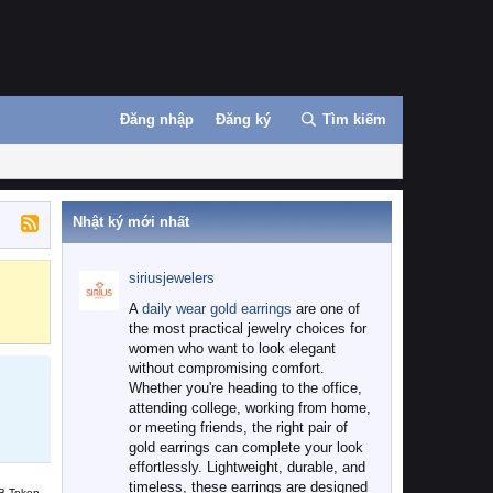
Đăng nhập
Đăng ký
Tìm kiếm
Nhật ký mới nhất
siriusjewelers
Binance
MEXC
A
daily wear gold earrings
are one of
the most practical jewelry choices for
women who want to look elegant
without compromising comfort.
Whether you're heading to the office,
attending college, working from home,
or meeting friends, the right pair of
gold earrings can complete your look
effortlessly. Lightweight, durable, and
timeless, these earrings are designed
B Token