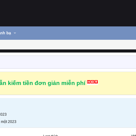
nh bạ
n kiếm tiền đơn giản miễn phí
2023
 một 2023
Lượt thích
VN