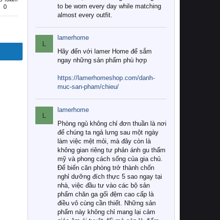
to be worn every day while matching
0
almost every outfit.
lamerhome
L
Hãy đến với lamer Home để sắm
ngay những sản phẩm phù hợp
https://lamerhomeshop.com/danh-
muc-san-pham/chieu/
lamerhome
L
Phòng ngủ không chỉ đơn thuần là nơi
để chúng ta ngả lưng sau một ngày
làm việc mệt mỏi, mà đây còn là
không gian riêng tư phản ánh gu thẩm
mỹ và phong cách sống của gia chủ.
Để biến căn phòng trở thành chốn
nghỉ dưỡng đích thực 5 sao ngay tại
nhà, việc đầu tư vào các bộ sản
phẩm chăn ga gối đệm cao cấp là
điều vô cùng cần thiết. Những sản
phẩm này không chỉ mang lại cảm