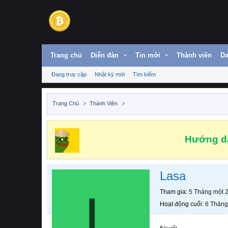
Trang chủ
Diễn đàn
Tin mới
Thành viên
Da
Đang truy cập
Nhật ký mới
Tìm kiếm
Trang Chủ
Thành Viên
Hướng dẫ
Lasa
L
Tham gia
5 Tháng một 
Hoạt động cuối
6 Tháng
Bài viết