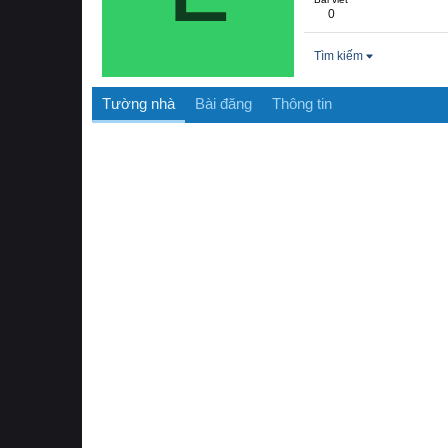
0
Tìm kiếm
Tường nhà
Bài đăng
Thông tin