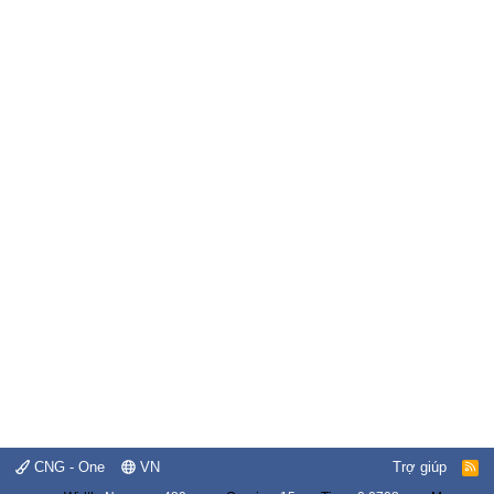
CNG - One
VN
Trợ giúp
R
S