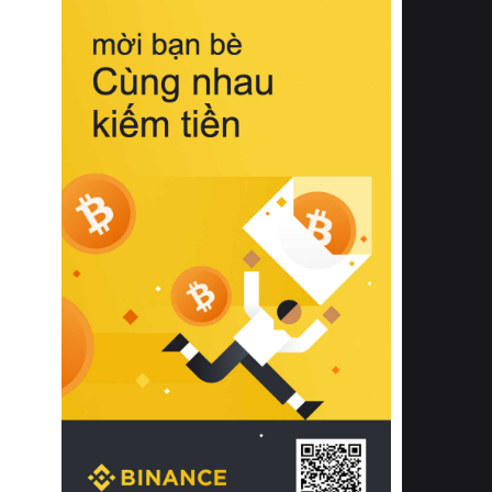
biệt từ bề mặt vải mềm mịn, khả năng
thoáng khí tuyệt vời cho đến độ đàn
hồi chuẩn xác của phần đệm nâng đỡ
cột sống.
Bên cạnh đó, việc lựa chọn các dòng
sản phẩm đạt chuẩn chất lượng quốc
tế còn giúp ngăn ngừa tình trạng kích
ứng da, hạn chế sự phát triển của vi
khuẩn và nấm mốc trong điều kiện
thời tiết nóng ẩm. Bạn có thể tìm hiểu
thêm các nghiên cứu khoa học về tác
động của giấc ngủ và môi trường
phòng ngủ đối với sức khỏe con
người tại Sleep Foundation (External
Link) để có cái nhìn toàn diện hơn.
2. Các tiêu chí vàng khi lựa chọn
chăn ga gối đệm cao cấp cho phòng
ngủ
Để sở hữu một bộ chăn ga gối đệm
cao cấp hoàn hảo cả về thẩm mỹ lẫn
công năng, người tiêu dùng cần cân
nhắc kỹ lưỡng các tiêu chí quan trọng