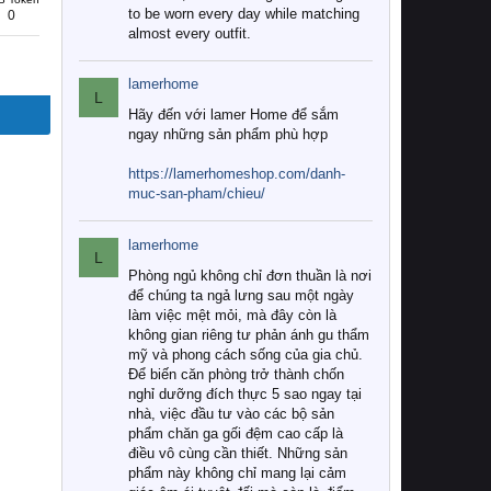
to be worn every day while matching
0
almost every outfit.
lamerhome
L
Hãy đến với lamer Home để sắm
ngay những sản phẩm phù hợp
https://lamerhomeshop.com/danh-
muc-san-pham/chieu/
lamerhome
L
Phòng ngủ không chỉ đơn thuần là nơi
để chúng ta ngả lưng sau một ngày
làm việc mệt mỏi, mà đây còn là
không gian riêng tư phản ánh gu thẩm
mỹ và phong cách sống của gia chủ.
Để biến căn phòng trở thành chốn
nghỉ dưỡng đích thực 5 sao ngay tại
nhà, việc đầu tư vào các bộ sản
phẩm chăn ga gối đệm cao cấp là
điều vô cùng cần thiết. Những sản
phẩm này không chỉ mang lại cảm