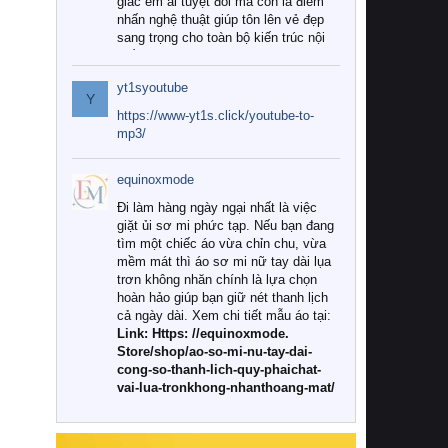
giác êm ái tuyệt đối mà còn là điểm
nhấn nghệ thuật giúp tôn lên vẻ đẹp
sang trọng cho toàn bộ kiến trúc nội
thất.
yt1syoutube
Tuy nhiên, giữa thị trường đa dạng
Y
với vô vàn thương hiệu và mẫu mã
https://www-yt1s.click/youtube-to-
như hiện nay, làm thế nào để chọn
mp3/
được những bộ chăn ga gối đệm cao
cấp thực sự chất lượng, phù hợp với
equinoxmode
khí hậu và nhu cầu sử dụng của gia
đình? Hãy cùng chúng tôi đi tìm lời
Đi làm hàng ngày ngại nhất là việc
giải đáp chi tiết qua bài viết dưới đây.
giặt ủi sơ mi phức tạp. Nếu bạn đang
tìm một chiếc áo vừa chỉn chu, vừa
1. Tại sao các gia đình hiện đại lại ưa
mềm mát thì áo sơ mi nữ tay dài lụa
chuộng chăn ga gối đệm cao cấp?
trơn không nhăn chính là lựa chọn
hoàn hảo giúp bạn giữ nét thanh lịch
Khác với các dòng sản phẩm thông
cả ngày dài. Xem chi tiết mẫu áo tại:
thường, những bộ chăn ga gối đệm
Link: Https: //equinoxmode.
cao cấp trải qua quy trình sản xuất
Store/shop/ao-so-mi-nu-tay-dai-
nghiêm ngặt từ khâu chọn lọc nguyên
cong-so-thanh-lich-quy-phaichat-
liệu tự nhiên đến công nghệ dệt
vai-lua-tronkhong-nhanthoang-mat/
nhuộm hiện đại không chứa hóa chất
độc hại. Khi sử dụng dòng sản phẩm
này, bạn sẽ cảm nhận rõ rệt sự khác