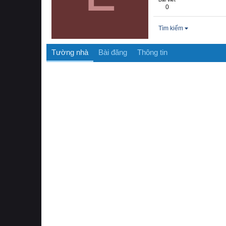
0
Tìm kiếm
Tường nhà
Bài đăng
Thông tin