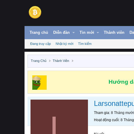
Trang chủ
Diễn đàn
Tin mới
Thành viên
Da
Đang truy cập
Nhật ký mới
Tìm kiếm
Trang Chủ
Thành Viên
Hướng dẫ
Larsonattep
L
Tham gia
8 Tháng mười
Hoạt động cuối
8 Tháng
Bài viết