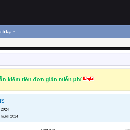
nh bạ
n kiếm tiền đơn giản miễn phí
us
 2024
 mười 2024
Lượt thích
VN