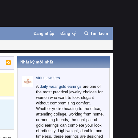
Đăng nhập
Đăng ký
Tìm kiếm
Nhật ký mới nhất
siriusjewelers
Binance
MEXC
A
daily wear gold earrings
are one of
the most practical jewelry choices for
women who want to look elegant
without compromising comfort.
Whether you're heading to the office,
attending college, working from home,
or meeting friends, the right pair of
gold earrings can complete your look
effortlessly. Lightweight, durable, and
timeless, these earrings are designed
B Token