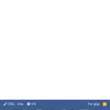
CNG - One
VN
Trợ giúp
R
S