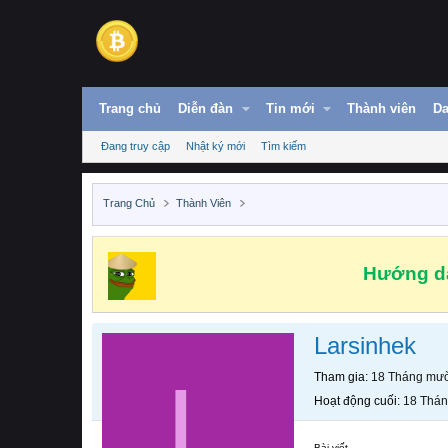
Trang chủ
Diễn đàn
Tin mới
Thành viên
Da
Đang truy cập
Nhật ký mới
Tìm kiếm
Trang Chủ
Thành Viên
Hướng dẫ
Larsinhek
L
Tham gia
18 Tháng mườ
Hoạt động cuối
18 Thán
Bài viết