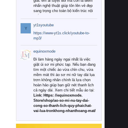
giác êm ái tuyệt đối mà còn là điểm
nhấn nghệ thuật giúp tôn lên vẻ đẹp
sang trọng cho toàn bộ kiến trúc nội
thất.
yt1syoutube
Tuy nhiên, giữa thị trường đa dạng
Y
với vô vàn thương hiệu và mẫu mã
https://www-yt1s.click/youtube-to-
như hiện nay, làm thế nào để chọn
mp3/
được những bộ chăn ga gối đệm cao
cấp thực sự chất lượng, phù hợp với
equinoxmode
khí hậu và nhu cầu sử dụng của gia
đình? Hãy cùng chúng tôi đi tìm lời
Đi làm hàng ngày ngại nhất là việc
giải đáp chi tiết qua bài viết dưới đây.
giặt ủi sơ mi phức tạp. Nếu bạn đang
tìm một chiếc áo vừa chỉn chu, vừa
1. Tại sao các gia đình hiện đại lại ưa
mềm mát thì áo sơ mi nữ tay dài lụa
chuộng chăn ga gối đệm cao cấp?
trơn không nhăn chính là lựa chọn
hoàn hảo giúp bạn giữ nét thanh lịch
Khác với các dòng sản phẩm thông
cả ngày dài. Xem chi tiết mẫu áo tại:
thường, những bộ chăn ga gối đệm
Link: Https: //equinoxmode.
cao cấp trải qua quy trình sản xuất
Store/shop/ao-so-mi-nu-tay-dai-
nghiêm ngặt từ khâu chọn lọc nguyên
cong-so-thanh-lich-quy-phaichat-
liệu tự nhiên đến công nghệ dệt
vai-lua-tronkhong-nhanthoang-mat/
nhuộm hiện đại không chứa hóa chất
độc hại. Khi sử dụng dòng sản phẩm
này, bạn sẽ cảm nhận rõ rệt sự khác