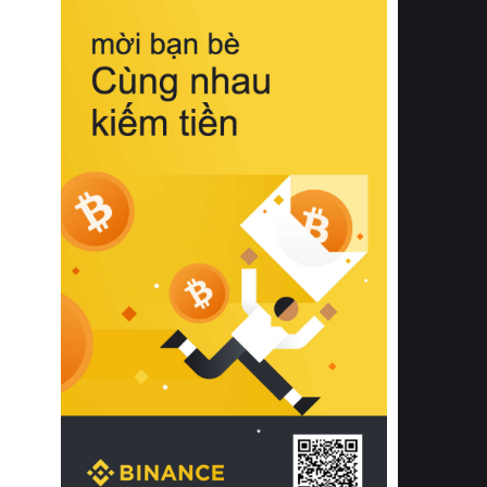
biệt từ bề mặt vải mềm mịn, khả năng
thoáng khí tuyệt vời cho đến độ đàn
hồi chuẩn xác của phần đệm nâng đỡ
cột sống.
Bên cạnh đó, việc lựa chọn các dòng
sản phẩm đạt chuẩn chất lượng quốc
tế còn giúp ngăn ngừa tình trạng kích
ứng da, hạn chế sự phát triển của vi
khuẩn và nấm mốc trong điều kiện
thời tiết nóng ẩm. Bạn có thể tìm hiểu
thêm các nghiên cứu khoa học về tác
động của giấc ngủ và môi trường
phòng ngủ đối với sức khỏe con
người tại Sleep Foundation (External
Link) để có cái nhìn toàn diện hơn.
2. Các tiêu chí vàng khi lựa chọn
chăn ga gối đệm cao cấp cho phòng
ngủ
Để sở hữu một bộ chăn ga gối đệm
cao cấp hoàn hảo cả về thẩm mỹ lẫn
công năng, người tiêu dùng cần cân
nhắc kỹ lưỡng các tiêu chí quan trọng