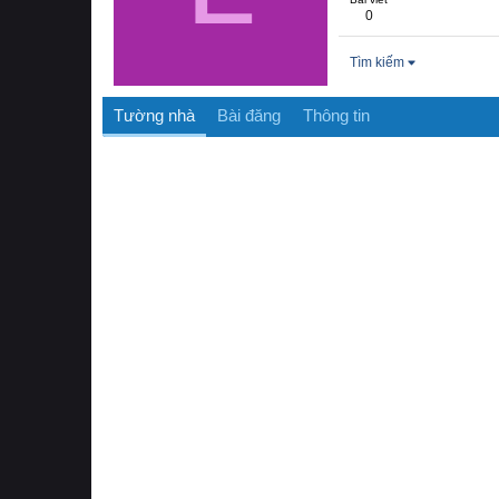
0
Tìm kiếm
Tường nhà
Bài đăng
Thông tin