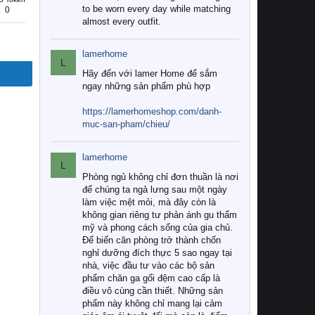
to be worn every day while matching
0
almost every outfit.
lamerhome
L
Hãy đến với lamer Home để sắm
ngay những sản phẩm phù hợp
https://lamerhomeshop.com/danh-
muc-san-pham/chieu/
lamerhome
L
Phòng ngủ không chỉ đơn thuần là nơi
để chúng ta ngả lưng sau một ngày
làm việc mệt mỏi, mà đây còn là
không gian riêng tư phản ánh gu thẩm
mỹ và phong cách sống của gia chủ.
Để biến căn phòng trở thành chốn
nghỉ dưỡng đích thực 5 sao ngay tại
nhà, việc đầu tư vào các bộ sản
phẩm chăn ga gối đệm cao cấp là
điều vô cùng cần thiết. Những sản
phẩm này không chỉ mang lại cảm