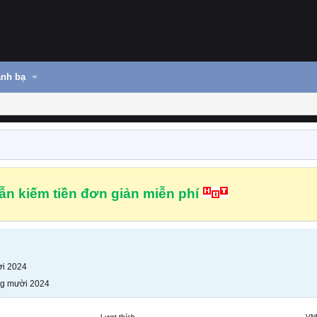
nh bạ
n kiếm tiền đơn giản miễn phí
i 2024
g mười 2024
Lượt thích
VN