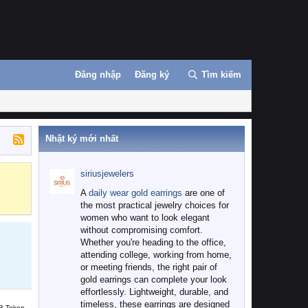
Đăng nhập
Đăng ký
Tìm kiếm
Nhật ký mới nhất
siriusjewelers
Binance
MEXC
A
daily wear gold earrings
are one of
the most practical jewelry choices for
women who want to look elegant
without compromising comfort.
Whether you're heading to the office,
attending college, working from home,
or meeting friends, the right pair of
gold earrings can complete your look
effortlessly. Lightweight, durable, and
timeless, these earrings are designed
B Token