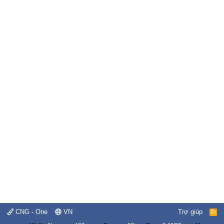
CNG - One
VN
Trợ giúp
R
S