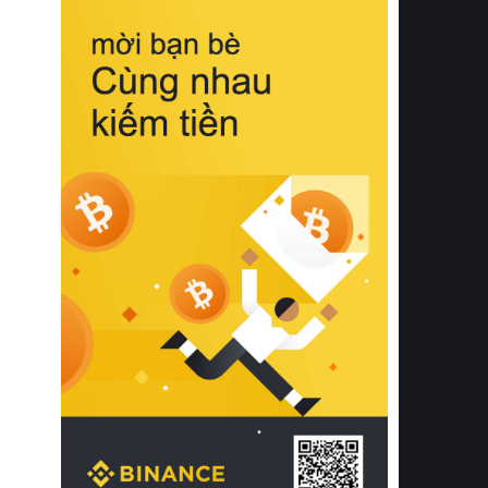
biệt từ bề mặt vải mềm mịn, khả năng
thoáng khí tuyệt vời cho đến độ đàn
hồi chuẩn xác của phần đệm nâng đỡ
cột sống.
Bên cạnh đó, việc lựa chọn các dòng
sản phẩm đạt chuẩn chất lượng quốc
tế còn giúp ngăn ngừa tình trạng kích
ứng da, hạn chế sự phát triển của vi
khuẩn và nấm mốc trong điều kiện
thời tiết nóng ẩm. Bạn có thể tìm hiểu
thêm các nghiên cứu khoa học về tác
động của giấc ngủ và môi trường
phòng ngủ đối với sức khỏe con
người tại Sleep Foundation (External
Link) để có cái nhìn toàn diện hơn.
2. Các tiêu chí vàng khi lựa chọn
chăn ga gối đệm cao cấp cho phòng
ngủ
Để sở hữu một bộ chăn ga gối đệm
cao cấp hoàn hảo cả về thẩm mỹ lẫn
công năng, người tiêu dùng cần cân
nhắc kỹ lưỡng các tiêu chí quan trọng