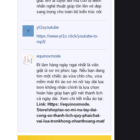
giác êm ái tuyệt đối mà còn là điểm
nhấn nghệ thuật giúp tôn lên vẻ đẹp
sang trọng cho toàn bộ kiến trúc nội
thất.
yt1syoutube
Tuy nhiên, giữa thị trường đa dạng
Y
với vô vàn thương hiệu và mẫu mã
https://www-yt1s.click/youtube-to-
như hiện nay, làm thế nào để chọn
mp3/
được những bộ chăn ga gối đệm cao
cấp thực sự chất lượng, phù hợp với
equinoxmode
khí hậu và nhu cầu sử dụng của gia
đình? Hãy cùng chúng tôi đi tìm lời
Đi làm hàng ngày ngại nhất là việc
giải đáp chi tiết qua bài viết dưới đây.
giặt ủi sơ mi phức tạp. Nếu bạn đang
tìm một chiếc áo vừa chỉn chu, vừa
1. Tại sao các gia đình hiện đại lại ưa
mềm mát thì áo sơ mi nữ tay dài lụa
chuộng chăn ga gối đệm cao cấp?
trơn không nhăn chính là lựa chọn
hoàn hảo giúp bạn giữ nét thanh lịch
Khác với các dòng sản phẩm thông
cả ngày dài. Xem chi tiết mẫu áo tại:
thường, những bộ chăn ga gối đệm
Link: Https: //equinoxmode.
cao cấp trải qua quy trình sản xuất
Store/shop/ao-so-mi-nu-tay-dai-
nghiêm ngặt từ khâu chọn lọc nguyên
cong-so-thanh-lich-quy-phaichat-
liệu tự nhiên đến công nghệ dệt
vai-lua-tronkhong-nhanthoang-mat/
nhuộm hiện đại không chứa hóa chất
độc hại. Khi sử dụng dòng sản phẩm
này, bạn sẽ cảm nhận rõ rệt sự khác