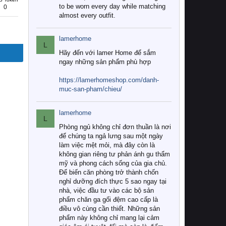
to be worn every day while matching
0
almost every outfit.
lamerhome
L
Hãy đến với lamer Home để sắm
ngay những sản phẩm phù hợp
https://lamerhomeshop.com/danh-
muc-san-pham/chieu/
lamerhome
L
Phòng ngủ không chỉ đơn thuần là nơi
để chúng ta ngả lưng sau một ngày
làm việc mệt mỏi, mà đây còn là
không gian riêng tư phản ánh gu thẩm
mỹ và phong cách sống của gia chủ.
Để biến căn phòng trở thành chốn
nghỉ dưỡng đích thực 5 sao ngay tại
nhà, việc đầu tư vào các bộ sản
phẩm chăn ga gối đệm cao cấp là
điều vô cùng cần thiết. Những sản
phẩm này không chỉ mang lại cảm