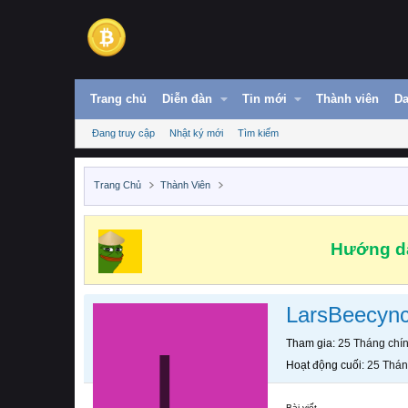
Trang chủ
Diễn đàn
Tin mới
Thành viên
Da
Đang truy cập
Nhật ký mới
Tìm kiếm
Trang Chủ
Thành Viên
Hướng dẫ
LarsBeecyn
L
Tham gia
25 Tháng chí
Hoạt động cuối
25 Thán
Bài viết