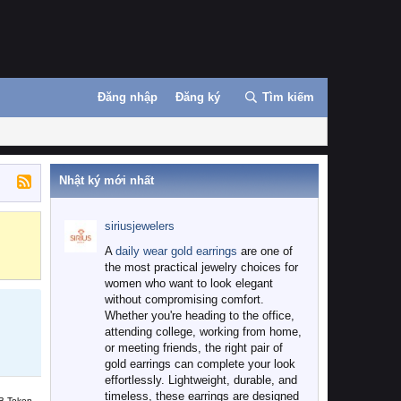
Đăng nhập
Đăng ký
Tìm kiếm
Nhật ký mới nhất
siriusjewelers
Binance
MEXC
A
daily wear gold earrings
are one of
the most practical jewelry choices for
women who want to look elegant
without compromising comfort.
Whether you're heading to the office,
attending college, working from home,
or meeting friends, the right pair of
gold earrings can complete your look
effortlessly. Lightweight, durable, and
timeless, these earrings are designed
B Token