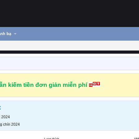
nh bạ
n kiếm tiền đơn giản miễn phí
c
n 2024
g chín 2024
Lượt thích
VN