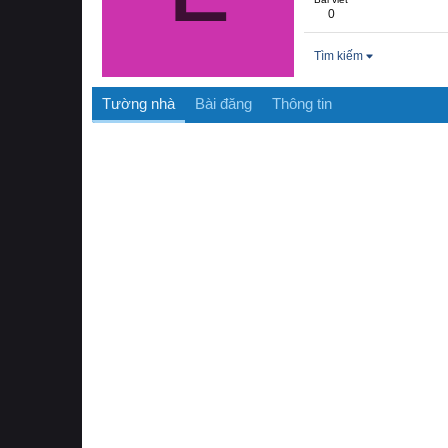
0
Tìm kiếm
Tường nhà
Bài đăng
Thông tin