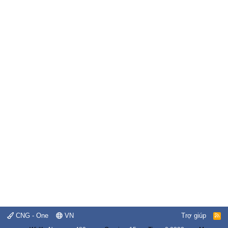
CNG - One
VN
Trợ giúp
R
S