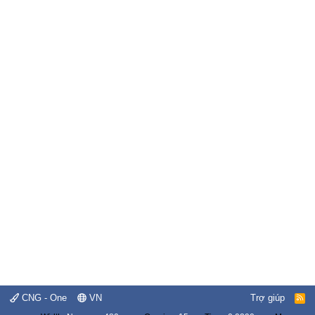
CNG - One
VN
Trợ giúp
R
S