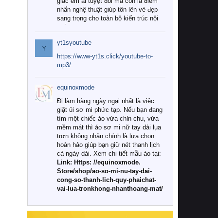
giác êm ái tuyệt đối mà còn là điểm
nhấn nghệ thuật giúp tôn lên vẻ đẹp
sang trọng cho toàn bộ kiến trúc nội
thất.
yt1syoutube
Tuy nhiên, giữa thị trường đa dạng
Y
với vô vàn thương hiệu và mẫu mã
https://www-yt1s.click/youtube-to-
như hiện nay, làm thế nào để chọn
mp3/
được những bộ chăn ga gối đệm cao
cấp thực sự chất lượng, phù hợp với
equinoxmode
khí hậu và nhu cầu sử dụng của gia
đình? Hãy cùng chúng tôi đi tìm lời
Đi làm hàng ngày ngại nhất là việc
giải đáp chi tiết qua bài viết dưới đây.
giặt ủi sơ mi phức tạp. Nếu bạn đang
tìm một chiếc áo vừa chỉn chu, vừa
1. Tại sao các gia đình hiện đại lại ưa
mềm mát thì áo sơ mi nữ tay dài lụa
chuộng chăn ga gối đệm cao cấp?
trơn không nhăn chính là lựa chọn
hoàn hảo giúp bạn giữ nét thanh lịch
Khác với các dòng sản phẩm thông
cả ngày dài. Xem chi tiết mẫu áo tại:
thường, những bộ chăn ga gối đệm
Link: Https: //equinoxmode.
cao cấp trải qua quy trình sản xuất
Store/shop/ao-so-mi-nu-tay-dai-
nghiêm ngặt từ khâu chọn lọc nguyên
cong-so-thanh-lich-quy-phaichat-
liệu tự nhiên đến công nghệ dệt
vai-lua-tronkhong-nhanthoang-mat/
nhuộm hiện đại không chứa hóa chất
độc hại. Khi sử dụng dòng sản phẩm
này, bạn sẽ cảm nhận rõ rệt sự khác