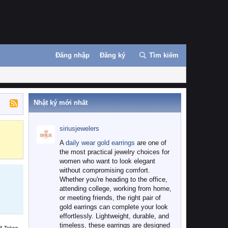
Đăng nhập
Đăng ký
Tìm kiếm
Nhật ký mới nhất
siriusjewelers
Binance
MEXC
A
daily wear gold earrings
are one of
the most practical jewelry choices for
women who want to look elegant
without compromising comfort.
Whether you're heading to the office,
attending college, working from home,
or meeting friends, the right pair of
gold earrings can complete your look
effortlessly. Lightweight, durable, and
timeless, these earrings are designed
B Token