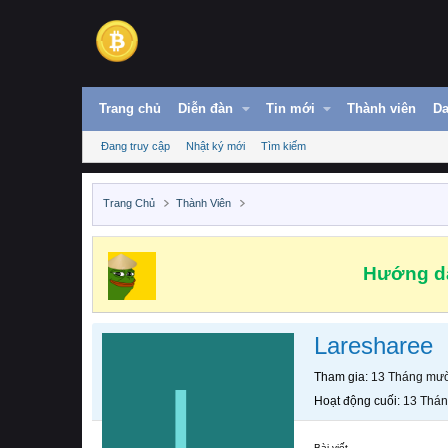
Trang chủ
Diễn đàn
Tin mới
Thành viên
Da
Đang truy cập
Nhật ký mới
Tìm kiếm
Trang Chủ
Thành Viên
Hướng dẫ
Laresharee
L
Tham gia
13 Tháng mườ
Hoạt động cuối
13 Thán
Bài viết