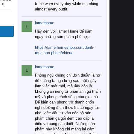
to be worn every day while matching
0
almost every outfit.
lamerhome
L
Hãy đến với lamer Home để sắm
ngay những sản phẩm phù hợp
https://lamerhomeshop.com/danh-
muc-san-pham/chieu/
lamerhome
L
Phòng ngủ không chỉ đơn thuần là nơi
để chúng ta ngả lưng sau một ngày
làm việc mệt mỏi, mà đây còn là
không gian riêng tư phản ánh gu thẩm
mỹ và phong cách sống của gia chủ.
Để biến căn phòng trở thành chốn
nghỉ dưỡng đích thực 5 sao ngay tại
nhà, việc đầu tư vào các bộ sản
phẩm chăn ga gối đệm cao cấp là
điều vô cùng cần thiết. Những sản
phẩm này không chỉ mang lại cảm