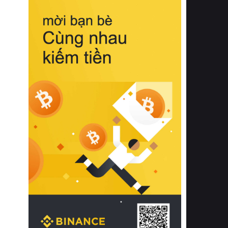
biệt từ bề mặt vải mềm mịn, khả năng
thoáng khí tuyệt vời cho đến độ đàn
hồi chuẩn xác của phần đệm nâng đỡ
cột sống.
Bên cạnh đó, việc lựa chọn các dòng
sản phẩm đạt chuẩn chất lượng quốc
tế còn giúp ngăn ngừa tình trạng kích
ứng da, hạn chế sự phát triển của vi
khuẩn và nấm mốc trong điều kiện
thời tiết nóng ẩm. Bạn có thể tìm hiểu
thêm các nghiên cứu khoa học về tác
động của giấc ngủ và môi trường
phòng ngủ đối với sức khỏe con
người tại Sleep Foundation (External
Link) để có cái nhìn toàn diện hơn.
2. Các tiêu chí vàng khi lựa chọn
chăn ga gối đệm cao cấp cho phòng
ngủ
Để sở hữu một bộ chăn ga gối đệm
cao cấp hoàn hảo cả về thẩm mỹ lẫn
công năng, người tiêu dùng cần cân
nhắc kỹ lưỡng các tiêu chí quan trọng