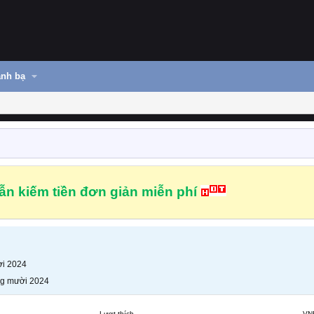
nh bạ
n kiếm tiền đơn giản miễn phí
i 2024
g mười 2024
Lượt thích
VN