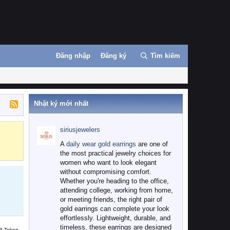
Đăng nhập
Đăng ký
Tìm kiếm
Nhật ký mới nhất
siriusjewelers
Binance
MEXC
A
daily wear gold earrings
are one of
the most practical jewelry choices for
women who want to look elegant
without compromising comfort.
Whether you're heading to the office,
attending college, working from home,
or meeting friends, the right pair of
gold earrings can complete your look
effortlessly. Lightweight, durable, and
timeless, these earrings are designed
B Token