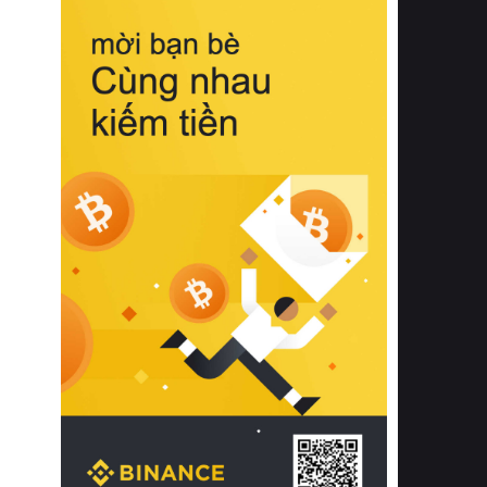
biệt từ bề mặt vải mềm mịn, khả năng
thoáng khí tuyệt vời cho đến độ đàn
hồi chuẩn xác của phần đệm nâng đỡ
cột sống.
Bên cạnh đó, việc lựa chọn các dòng
sản phẩm đạt chuẩn chất lượng quốc
tế còn giúp ngăn ngừa tình trạng kích
ứng da, hạn chế sự phát triển của vi
khuẩn và nấm mốc trong điều kiện
thời tiết nóng ẩm. Bạn có thể tìm hiểu
thêm các nghiên cứu khoa học về tác
động của giấc ngủ và môi trường
phòng ngủ đối với sức khỏe con
người tại Sleep Foundation (External
Link) để có cái nhìn toàn diện hơn.
2. Các tiêu chí vàng khi lựa chọn
chăn ga gối đệm cao cấp cho phòng
ngủ
Để sở hữu một bộ chăn ga gối đệm
cao cấp hoàn hảo cả về thẩm mỹ lẫn
công năng, người tiêu dùng cần cân
nhắc kỹ lưỡng các tiêu chí quan trọng