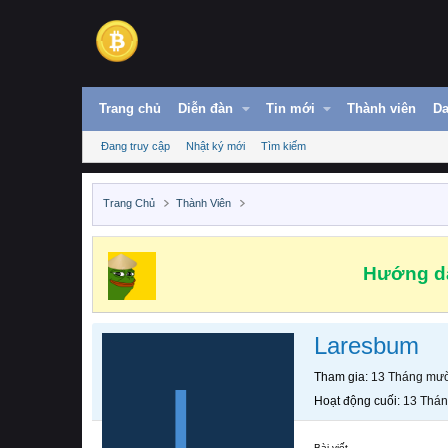
Trang chủ
Diễn đàn
Tin mới
Thành viên
Da
Đang truy cập
Nhật ký mới
Tìm kiếm
Trang Chủ
Thành Viên
Hướng dẫ
Laresbum
L
Tham gia
13 Tháng mườ
Hoạt động cuối
13 Thán
Bài viết