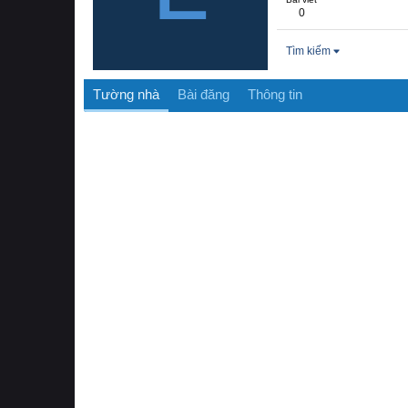
0
Tìm kiếm
Tường nhà
Bài đăng
Thông tin