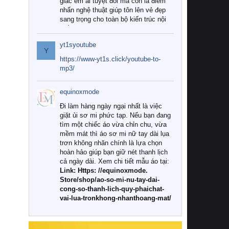
giác êm ái tuyệt đối mà còn là điểm
nhấn nghệ thuật giúp tôn lên vẻ đẹp
sang trọng cho toàn bộ kiến trúc nội
thất.
yt1syoutube
Tuy nhiên, giữa thị trường đa dạng
Y
với vô vàn thương hiệu và mẫu mã
https://www-yt1s.click/youtube-to-
như hiện nay, làm thế nào để chọn
mp3/
được những bộ chăn ga gối đệm cao
cấp thực sự chất lượng, phù hợp với
equinoxmode
khí hậu và nhu cầu sử dụng của gia
đình? Hãy cùng chúng tôi đi tìm lời
Đi làm hàng ngày ngại nhất là việc
giải đáp chi tiết qua bài viết dưới đây.
giặt ủi sơ mi phức tạp. Nếu bạn đang
tìm một chiếc áo vừa chỉn chu, vừa
1. Tại sao các gia đình hiện đại lại ưa
mềm mát thì áo sơ mi nữ tay dài lụa
chuộng chăn ga gối đệm cao cấp?
trơn không nhăn chính là lựa chọn
hoàn hảo giúp bạn giữ nét thanh lịch
Khác với các dòng sản phẩm thông
cả ngày dài. Xem chi tiết mẫu áo tại:
thường, những bộ chăn ga gối đệm
Link: Https: //equinoxmode.
cao cấp trải qua quy trình sản xuất
Store/shop/ao-so-mi-nu-tay-dai-
nghiêm ngặt từ khâu chọn lọc nguyên
cong-so-thanh-lich-quy-phaichat-
liệu tự nhiên đến công nghệ dệt
vai-lua-tronkhong-nhanthoang-mat/
nhuộm hiện đại không chứa hóa chất
độc hại. Khi sử dụng dòng sản phẩm
này, bạn sẽ cảm nhận rõ rệt sự khác