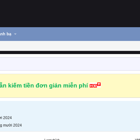
nh bạ
n kiếm tiền đơn giản miễn phí
i 2024
g mười 2024
Lượt thích
VN