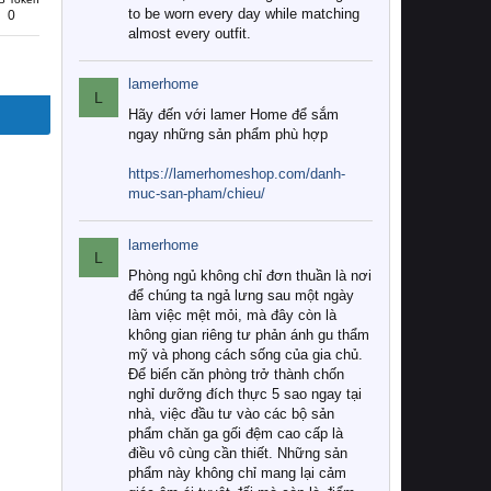
to be worn every day while matching
0
almost every outfit.
lamerhome
L
Hãy đến với lamer Home để sắm
ngay những sản phẩm phù hợp
https://lamerhomeshop.com/danh-
muc-san-pham/chieu/
lamerhome
L
Phòng ngủ không chỉ đơn thuần là nơi
để chúng ta ngả lưng sau một ngày
làm việc mệt mỏi, mà đây còn là
không gian riêng tư phản ánh gu thẩm
mỹ và phong cách sống của gia chủ.
Để biến căn phòng trở thành chốn
nghỉ dưỡng đích thực 5 sao ngay tại
nhà, việc đầu tư vào các bộ sản
phẩm chăn ga gối đệm cao cấp là
điều vô cùng cần thiết. Những sản
phẩm này không chỉ mang lại cảm