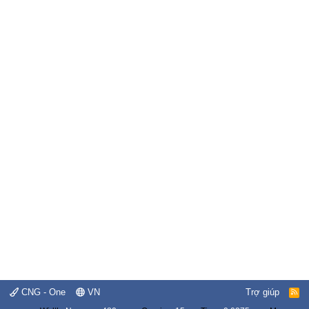
CNG - One
VN
Trợ giúp
R
S