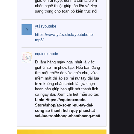
giác êm ái tuyệt đối mà còn là điểm
nhấn nghệ thuật giúp tôn lên vẻ đẹp
sang trọng cho toàn bộ kiến trúc nội
thất.
yt1syoutube
Tuy nhiên, giữa thị trường đa dạng
Y
với vô vàn thương hiệu và mẫu mã
https://www-yt1s.click/youtube-to-
như hiện nay, làm thế nào để chọn
mp3/
được những bộ chăn ga gối đệm cao
cấp thực sự chất lượng, phù hợp với
equinoxmode
khí hậu và nhu cầu sử dụng của gia
đình? Hãy cùng chúng tôi đi tìm lời
Đi làm hàng ngày ngại nhất là việc
giải đáp chi tiết qua bài viết dưới đây.
giặt ủi sơ mi phức tạp. Nếu bạn đang
tìm một chiếc áo vừa chỉn chu, vừa
1. Tại sao các gia đình hiện đại lại ưa
mềm mát thì áo sơ mi nữ tay dài lụa
chuộng chăn ga gối đệm cao cấp?
trơn không nhăn chính là lựa chọn
hoàn hảo giúp bạn giữ nét thanh lịch
Khác với các dòng sản phẩm thông
cả ngày dài. Xem chi tiết mẫu áo tại:
thường, những bộ chăn ga gối đệm
Link: Https: //equinoxmode.
cao cấp trải qua quy trình sản xuất
Store/shop/ao-so-mi-nu-tay-dai-
nghiêm ngặt từ khâu chọn lọc nguyên
cong-so-thanh-lich-quy-phaichat-
liệu tự nhiên đến công nghệ dệt
vai-lua-tronkhong-nhanthoang-mat/
nhuộm hiện đại không chứa hóa chất
độc hại. Khi sử dụng dòng sản phẩm
này, bạn sẽ cảm nhận rõ rệt sự khác