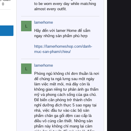
to be worn every day while matching
0
almost every outfit.
lamerhome
L
Hãy đến với lamer Home để sắm
ngay những sản phẩm phù hợp
https://lamerhomeshop.com/danh-
muc-san-pham/chieu/
lamerhome
L
Phòng ngủ không chỉ đơn thuần là nơi
để chúng ta ngả lưng sau một ngày
làm việc mệt mỏi, mà đây còn là
không gian riêng tư phản ánh gu thẩm
mỹ và phong cách sống của gia chủ.
Để biến căn phòng trở thành chốn
nghỉ dưỡng đích thực 5 sao ngay tại
nhà, việc đầu tư vào các bộ sản
phẩm chăn ga gối đệm cao cấp là
điều vô cùng cần thiết. Những sản
phẩm này không chỉ mang lại cảm