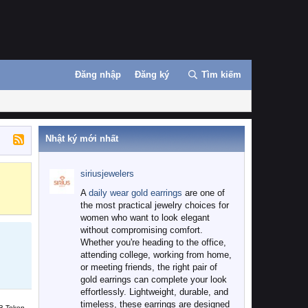
Đăng nhập
Đăng ký
Tìm kiếm
Nhật ký mới nhất
siriusjewelers
Binance
MEXC
A
daily wear gold earrings
are one of
the most practical jewelry choices for
women who want to look elegant
without compromising comfort.
Whether you're heading to the office,
attending college, working from home,
or meeting friends, the right pair of
gold earrings can complete your look
effortlessly. Lightweight, durable, and
timeless, these earrings are designed
B Token