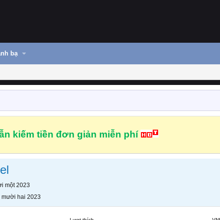
nh bạ
n kiếm tiền đơn giản miễn phí
el
i một 2023
 mười hai 2023
Lượt thích
VN