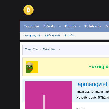
Trang chủ
Diễn đàn
Tin mới
Thành viên
Da
Đang truy cập
Nhật ký mới
Tìm kiếm
Trang Chủ
Thành Viên
Hướng dẫ
lapmangviett
L
Tham gia
30 Tháng mườ
Hoạt động cuối
5 Tháng
Bài viết