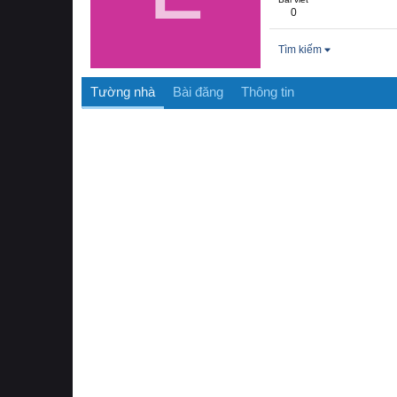
0
Tìm kiếm
Tường nhà
Bài đăng
Thông tin