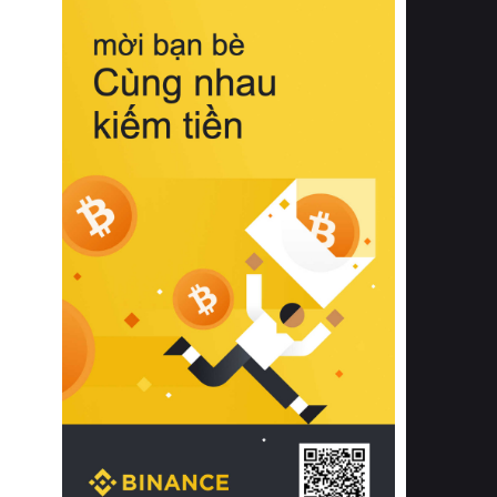
biệt từ bề mặt vải mềm mịn, khả năng
thoáng khí tuyệt vời cho đến độ đàn
hồi chuẩn xác của phần đệm nâng đỡ
cột sống.
Bên cạnh đó, việc lựa chọn các dòng
sản phẩm đạt chuẩn chất lượng quốc
tế còn giúp ngăn ngừa tình trạng kích
ứng da, hạn chế sự phát triển của vi
khuẩn và nấm mốc trong điều kiện
thời tiết nóng ẩm. Bạn có thể tìm hiểu
thêm các nghiên cứu khoa học về tác
động của giấc ngủ và môi trường
phòng ngủ đối với sức khỏe con
người tại Sleep Foundation (External
Link) để có cái nhìn toàn diện hơn.
2. Các tiêu chí vàng khi lựa chọn
chăn ga gối đệm cao cấp cho phòng
ngủ
Để sở hữu một bộ chăn ga gối đệm
cao cấp hoàn hảo cả về thẩm mỹ lẫn
công năng, người tiêu dùng cần cân
nhắc kỹ lưỡng các tiêu chí quan trọng