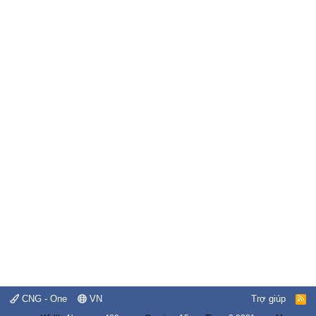
CNG - One
VN
Trợ giúp
R
S