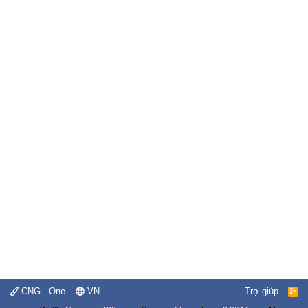
CNG - One
VN
Trợ giúp
R
S