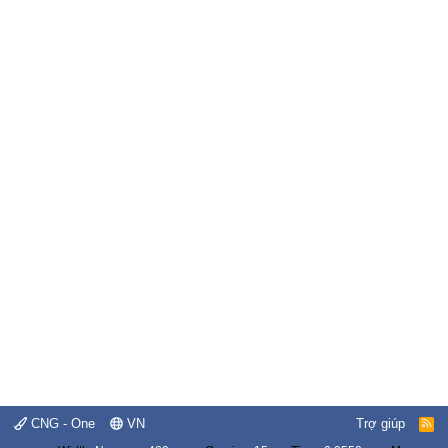
CNG - One
VN
Trợ giúp
R
S