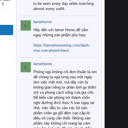
to be worn every day while matching
0
almost every outfit.
lamerhome
L
Hãy đến với lamer Home để sắm
ngay những sản phẩm phù hợp
https://lamerhomeshop.com/danh-
muc-san-pham/chieu/
lamerhome
L
Phòng ngủ không chỉ đơn thuần là nơi
để chúng ta ngả lưng sau một ngày
làm việc mệt mỏi, mà đây còn là
không gian riêng tư phản ánh gu thẩm
mỹ và phong cách sống của gia chủ.
Để biến căn phòng trở thành chốn
nghỉ dưỡng đích thực 5 sao ngay tại
nhà, việc đầu tư vào các bộ sản
phẩm chăn ga gối đệm cao cấp là
điều vô cùng cần thiết. Những sản
phẩm này không chỉ mang lại cảm