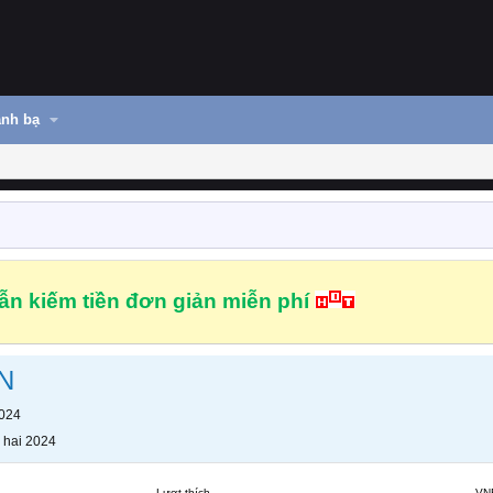
nh bạ
n kiếm tiền đơn giản miễn phí
N
2024
 hai 2024
Lượt thích
VN