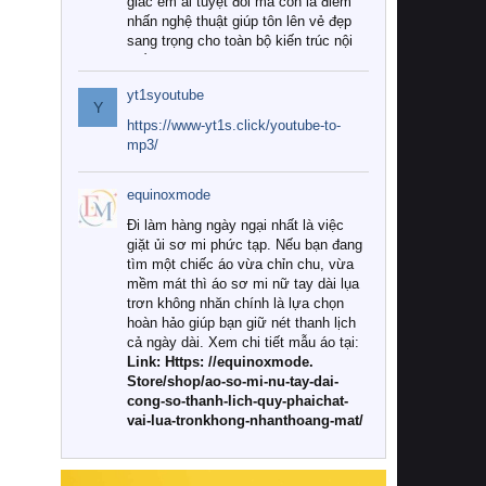
giác êm ái tuyệt đối mà còn là điểm
nhấn nghệ thuật giúp tôn lên vẻ đẹp
sang trọng cho toàn bộ kiến trúc nội
thất.
yt1syoutube
Tuy nhiên, giữa thị trường đa dạng
Y
với vô vàn thương hiệu và mẫu mã
https://www-yt1s.click/youtube-to-
như hiện nay, làm thế nào để chọn
mp3/
được những bộ chăn ga gối đệm cao
cấp thực sự chất lượng, phù hợp với
equinoxmode
khí hậu và nhu cầu sử dụng của gia
đình? Hãy cùng chúng tôi đi tìm lời
Đi làm hàng ngày ngại nhất là việc
giải đáp chi tiết qua bài viết dưới đây.
giặt ủi sơ mi phức tạp. Nếu bạn đang
tìm một chiếc áo vừa chỉn chu, vừa
1. Tại sao các gia đình hiện đại lại ưa
mềm mát thì áo sơ mi nữ tay dài lụa
chuộng chăn ga gối đệm cao cấp?
trơn không nhăn chính là lựa chọn
hoàn hảo giúp bạn giữ nét thanh lịch
Khác với các dòng sản phẩm thông
cả ngày dài. Xem chi tiết mẫu áo tại:
thường, những bộ chăn ga gối đệm
Link: Https: //equinoxmode.
cao cấp trải qua quy trình sản xuất
Store/shop/ao-so-mi-nu-tay-dai-
nghiêm ngặt từ khâu chọn lọc nguyên
cong-so-thanh-lich-quy-phaichat-
liệu tự nhiên đến công nghệ dệt
vai-lua-tronkhong-nhanthoang-mat/
nhuộm hiện đại không chứa hóa chất
độc hại. Khi sử dụng dòng sản phẩm
này, bạn sẽ cảm nhận rõ rệt sự khác