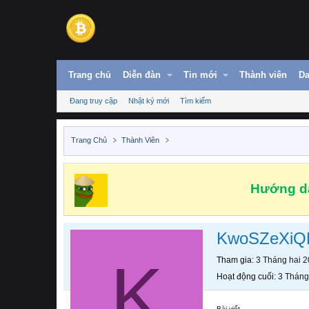
Trang chủ
Diễn đàn
Tin mới
Thành viên
Da
Đang truy cập
Nhật ký mới
Tìm kiếm
Trang Chủ
Thành Viên
Hướng dẫ
KwoSZeXiQ
K
Tham gia
3 Tháng hai 
Hoạt động cuối
3 Tháng
Bài viết