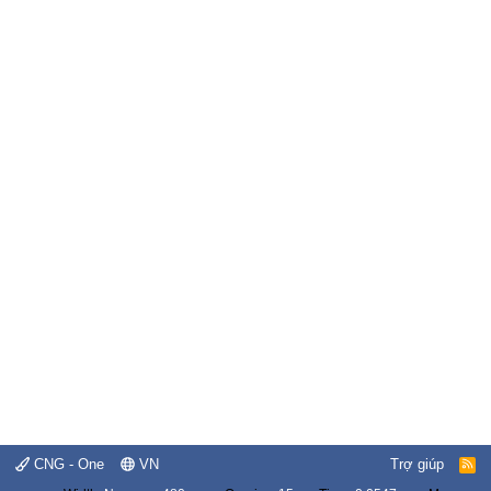
CNG - One
VN
Trợ giúp
R
S