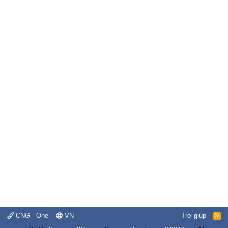
CNG - One
VN
Trợ giúp
R
S