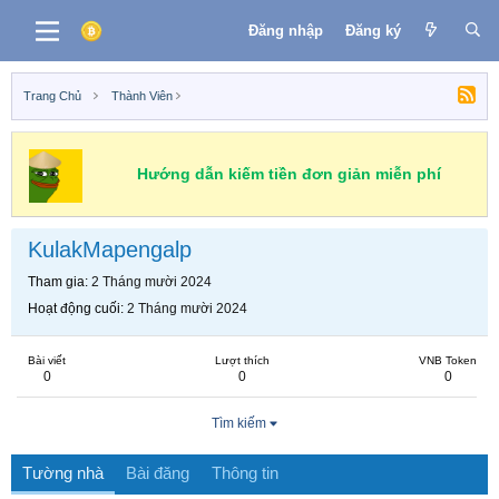
Đăng nhập
Đăng ký
Trang Chủ
Thành Viên
Hướng dẫn kiếm tiền đơn giản miễn phí
KulakMapengalp
Tham gia
2 Tháng mười 2024
Hoạt động cuối
2 Tháng mười 2024
Bài viết
Lượt thích
VNB Token
0
0
0
Tìm kiếm
Tường nhà
Bài đăng
Thông tin