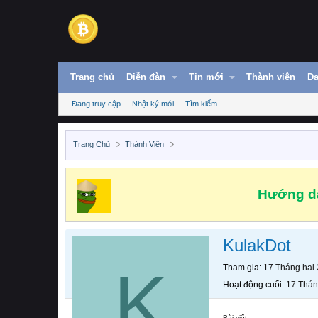
Trang chủ
Diễn đàn
Tin mới
Thành viên
Da
Đang truy cập
Nhật ký mới
Tìm kiếm
Trang Chủ
Thành Viên
Hướng dẫ
KulakDot
K
Tham gia
17 Tháng hai
Hoạt động cuối
17 Thán
Bài viết