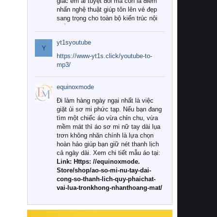
giác êm ái tuyệt đối mà còn là điểm
nhấn nghệ thuật giúp tôn lên vẻ đẹp
sang trọng cho toàn bộ kiến trúc nội
thất.
yt1syoutube
Tuy nhiên, giữa thị trường đa dạng
Y
với vô vàn thương hiệu và mẫu mã
https://www-yt1s.click/youtube-to-
như hiện nay, làm thế nào để chọn
mp3/
được những bộ chăn ga gối đệm cao
cấp thực sự chất lượng, phù hợp với
equinoxmode
khí hậu và nhu cầu sử dụng của gia
đình? Hãy cùng chúng tôi đi tìm lời
Đi làm hàng ngày ngại nhất là việc
giải đáp chi tiết qua bài viết dưới đây.
giặt ủi sơ mi phức tạp. Nếu bạn đang
tìm một chiếc áo vừa chỉn chu, vừa
1. Tại sao các gia đình hiện đại lại ưa
mềm mát thì áo sơ mi nữ tay dài lụa
chuộng chăn ga gối đệm cao cấp?
trơn không nhăn chính là lựa chọn
hoàn hảo giúp bạn giữ nét thanh lịch
Khác với các dòng sản phẩm thông
cả ngày dài. Xem chi tiết mẫu áo tại:
thường, những bộ chăn ga gối đệm
Link: Https: //equinoxmode.
cao cấp trải qua quy trình sản xuất
Store/shop/ao-so-mi-nu-tay-dai-
nghiêm ngặt từ khâu chọn lọc nguyên
cong-so-thanh-lich-quy-phaichat-
liệu tự nhiên đến công nghệ dệt
vai-lua-tronkhong-nhanthoang-mat/
nhuộm hiện đại không chứa hóa chất
độc hại. Khi sử dụng dòng sản phẩm
này, bạn sẽ cảm nhận rõ rệt sự khác