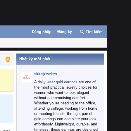
Đăng nhập
Đăng ký
Tìm kiếm
Nhật ký mới nhất
siriusjewelers
Binance
MEXC
A
daily wear gold earrings
are one of
the most practical jewelry choices for
women who want to look elegant
without compromising comfort.
Whether you're heading to the office,
attending college, working from home,
or meeting friends, the right pair of
gold earrings can complete your look
effortlessly. Lightweight, durable, and
timeless, these earrings are designed
B Token