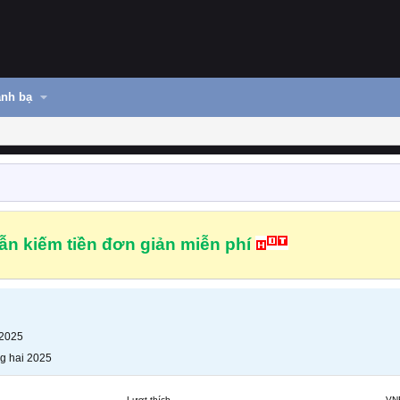
nh bạ
n kiếm tiền đơn giản miễn phí
 2025
g hai 2025
Lượt thích
VN