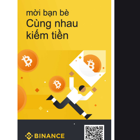
biệt từ bề mặt vải mềm mịn, khả năng
thoáng khí tuyệt vời cho đến độ đàn
hồi chuẩn xác của phần đệm nâng đỡ
cột sống.
Bên cạnh đó, việc lựa chọn các dòng
sản phẩm đạt chuẩn chất lượng quốc
tế còn giúp ngăn ngừa tình trạng kích
ứng da, hạn chế sự phát triển của vi
khuẩn và nấm mốc trong điều kiện
thời tiết nóng ẩm. Bạn có thể tìm hiểu
thêm các nghiên cứu khoa học về tác
động của giấc ngủ và môi trường
phòng ngủ đối với sức khỏe con
người tại Sleep Foundation (External
Link) để có cái nhìn toàn diện hơn.
2. Các tiêu chí vàng khi lựa chọn
chăn ga gối đệm cao cấp cho phòng
ngủ
Để sở hữu một bộ chăn ga gối đệm
cao cấp hoàn hảo cả về thẩm mỹ lẫn
công năng, người tiêu dùng cần cân
nhắc kỹ lưỡng các tiêu chí quan trọng