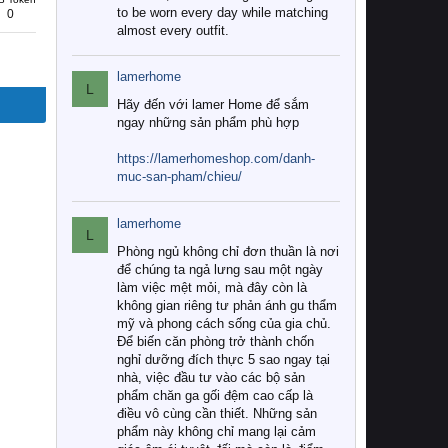
to be worn every day while matching
0
almost every outfit.
lamerhome
L
Hãy đến với lamer Home để sắm
ngay những sản phẩm phù hợp
https://lamerhomeshop.com/danh-
muc-san-pham/chieu/
lamerhome
L
Phòng ngủ không chỉ đơn thuần là nơi
để chúng ta ngả lưng sau một ngày
làm việc mệt mỏi, mà đây còn là
không gian riêng tư phản ánh gu thẩm
mỹ và phong cách sống của gia chủ.
Để biến căn phòng trở thành chốn
nghỉ dưỡng đích thực 5 sao ngay tại
nhà, việc đầu tư vào các bộ sản
phẩm chăn ga gối đệm cao cấp là
điều vô cùng cần thiết. Những sản
phẩm này không chỉ mang lại cảm