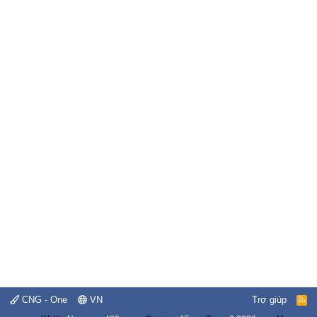
CNG - One
VN
Trợ giúp
R
S