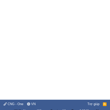
CNG - One
VN
Trợ giúp
R
S