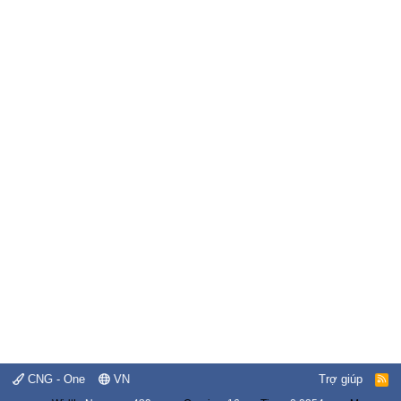
CNG - One
VN
Trợ giúp
R
S