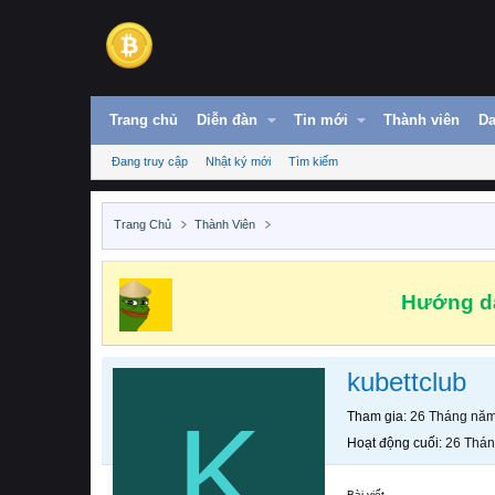
Trang chủ
Diễn đàn
Tin mới
Thành viên
Da
Đang truy cập
Nhật ký mới
Tìm kiếm
Trang Chủ
Thành Viên
Hướng dẫ
kubettclub
K
Tham gia
26 Tháng nă
Hoạt động cuối
26 Thá
Bài viết