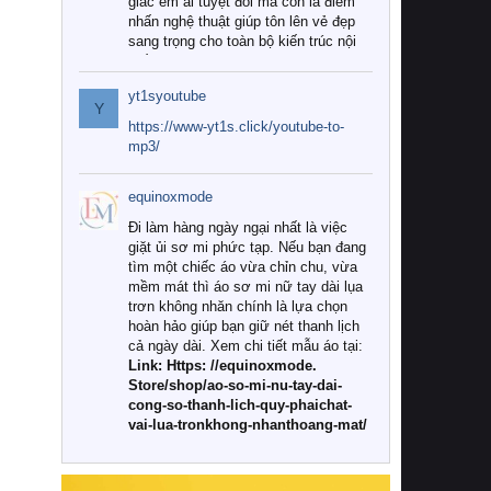
giác êm ái tuyệt đối mà còn là điểm
nhấn nghệ thuật giúp tôn lên vẻ đẹp
sang trọng cho toàn bộ kiến trúc nội
thất.
yt1syoutube
Tuy nhiên, giữa thị trường đa dạng
Y
với vô vàn thương hiệu và mẫu mã
https://www-yt1s.click/youtube-to-
như hiện nay, làm thế nào để chọn
mp3/
được những bộ chăn ga gối đệm cao
cấp thực sự chất lượng, phù hợp với
equinoxmode
khí hậu và nhu cầu sử dụng của gia
đình? Hãy cùng chúng tôi đi tìm lời
Đi làm hàng ngày ngại nhất là việc
giải đáp chi tiết qua bài viết dưới đây.
giặt ủi sơ mi phức tạp. Nếu bạn đang
tìm một chiếc áo vừa chỉn chu, vừa
1. Tại sao các gia đình hiện đại lại ưa
mềm mát thì áo sơ mi nữ tay dài lụa
chuộng chăn ga gối đệm cao cấp?
trơn không nhăn chính là lựa chọn
hoàn hảo giúp bạn giữ nét thanh lịch
Khác với các dòng sản phẩm thông
cả ngày dài. Xem chi tiết mẫu áo tại:
thường, những bộ chăn ga gối đệm
Link: Https: //equinoxmode.
cao cấp trải qua quy trình sản xuất
Store/shop/ao-so-mi-nu-tay-dai-
nghiêm ngặt từ khâu chọn lọc nguyên
cong-so-thanh-lich-quy-phaichat-
liệu tự nhiên đến công nghệ dệt
vai-lua-tronkhong-nhanthoang-mat/
nhuộm hiện đại không chứa hóa chất
độc hại. Khi sử dụng dòng sản phẩm
này, bạn sẽ cảm nhận rõ rệt sự khác