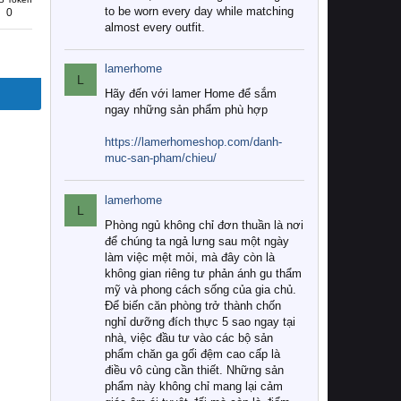
to be worn every day while matching
0
almost every outfit.
lamerhome
L
Hãy đến với lamer Home để sắm
ngay những sản phẩm phù hợp
https://lamerhomeshop.com/danh-
muc-san-pham/chieu/
lamerhome
L
Phòng ngủ không chỉ đơn thuần là nơi
để chúng ta ngả lưng sau một ngày
làm việc mệt mỏi, mà đây còn là
không gian riêng tư phản ánh gu thẩm
mỹ và phong cách sống của gia chủ.
Để biến căn phòng trở thành chốn
nghỉ dưỡng đích thực 5 sao ngay tại
nhà, việc đầu tư vào các bộ sản
phẩm chăn ga gối đệm cao cấp là
điều vô cùng cần thiết. Những sản
phẩm này không chỉ mang lại cảm