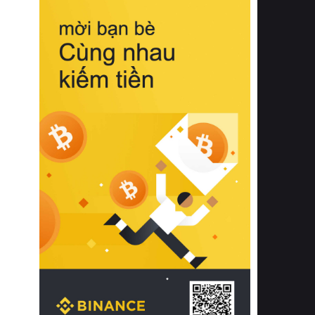
biệt từ bề mặt vải mềm mịn, khả năng
thoáng khí tuyệt vời cho đến độ đàn
hồi chuẩn xác của phần đệm nâng đỡ
cột sống.
Bên cạnh đó, việc lựa chọn các dòng
sản phẩm đạt chuẩn chất lượng quốc
tế còn giúp ngăn ngừa tình trạng kích
ứng da, hạn chế sự phát triển của vi
khuẩn và nấm mốc trong điều kiện
thời tiết nóng ẩm. Bạn có thể tìm hiểu
thêm các nghiên cứu khoa học về tác
động của giấc ngủ và môi trường
phòng ngủ đối với sức khỏe con
người tại Sleep Foundation (External
Link) để có cái nhìn toàn diện hơn.
2. Các tiêu chí vàng khi lựa chọn
chăn ga gối đệm cao cấp cho phòng
ngủ
Để sở hữu một bộ chăn ga gối đệm
cao cấp hoàn hảo cả về thẩm mỹ lẫn
công năng, người tiêu dùng cần cân
nhắc kỹ lưỡng các tiêu chí quan trọng