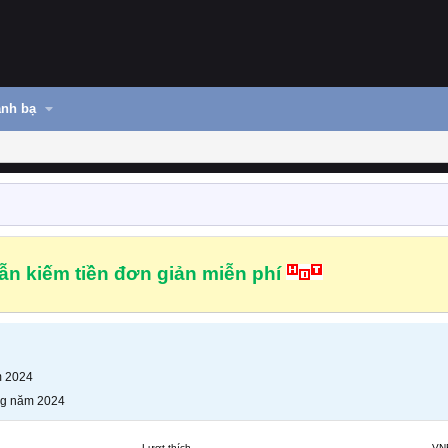
nh bạ
n kiếm tiền đơn giản miễn phí
m 2024
ng năm 2024
Lượt thích
VN