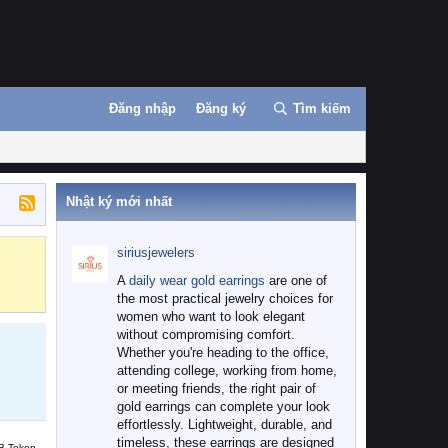
Đăng nhập
Đăng ký
Tìm kiếm
Nhật ký mới nhất
siriusjewelers
Binance
MEXC
A
daily wear gold earrings
are one of
the most practical jewelry choices for
women who want to look elegant
without compromising comfort.
Whether you're heading to the office,
attending college, working from home,
or meeting friends, the right pair of
gold earrings can complete your look
effortlessly. Lightweight, durable, and
timeless, these earrings are designed
B Token