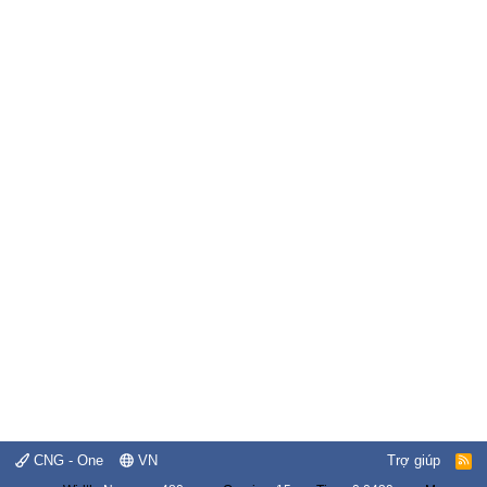
CNG - One
VN
Trợ giúp
R
S