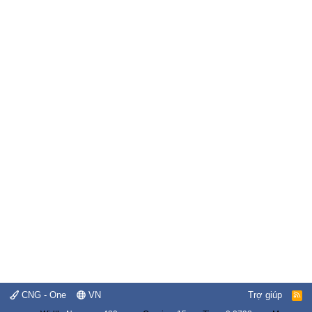
CNG - One
VN
Trợ giúp
R
S