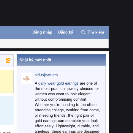
Đăng nhập
Đăng ký
Tìm kiếm
Nhật ký mới nhất
siriusjewelers
Binance
MEXC
A
daily wear gold earrings
are one of
the most practical jewelry choices for
women who want to look elegant
without compromising comfort.
Whether you're heading to the office,
attending college, working from home,
or meeting friends, the right pair of
gold earrings can complete your look
effortlessly. Lightweight, durable, and
timeless, these earrings are designed
B Token