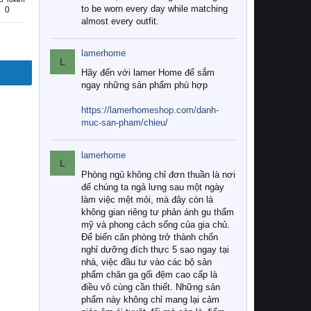
to be worn every day while matching
0
almost every outfit.
lamerhome
L
Hãy đến với lamer Home để sắm
ngay những sản phẩm phù hợp
https://lamerhomeshop.com/danh-
muc-san-pham/chieu/
lamerhome
L
Phòng ngủ không chỉ đơn thuần là nơi
để chúng ta ngả lưng sau một ngày
làm việc mệt mỏi, mà đây còn là
không gian riêng tư phản ánh gu thẩm
mỹ và phong cách sống của gia chủ.
Để biến căn phòng trở thành chốn
nghỉ dưỡng đích thực 5 sao ngay tại
nhà, việc đầu tư vào các bộ sản
phẩm chăn ga gối đệm cao cấp là
điều vô cùng cần thiết. Những sản
phẩm này không chỉ mang lại cảm