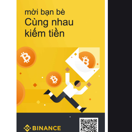
biệt từ bề mặt vải mềm mịn, khả năng
thoáng khí tuyệt vời cho đến độ đàn
hồi chuẩn xác của phần đệm nâng đỡ
cột sống.
Bên cạnh đó, việc lựa chọn các dòng
sản phẩm đạt chuẩn chất lượng quốc
tế còn giúp ngăn ngừa tình trạng kích
ứng da, hạn chế sự phát triển của vi
khuẩn và nấm mốc trong điều kiện
thời tiết nóng ẩm. Bạn có thể tìm hiểu
thêm các nghiên cứu khoa học về tác
động của giấc ngủ và môi trường
phòng ngủ đối với sức khỏe con
người tại Sleep Foundation (External
Link) để có cái nhìn toàn diện hơn.
2. Các tiêu chí vàng khi lựa chọn
chăn ga gối đệm cao cấp cho phòng
ngủ
Để sở hữu một bộ chăn ga gối đệm
cao cấp hoàn hảo cả về thẩm mỹ lẫn
công năng, người tiêu dùng cần cân
nhắc kỹ lưỡng các tiêu chí quan trọng