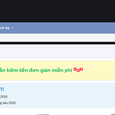
nh bạ
n kiếm tiền đơn giản miễn phí
om
 2026
g sáu 2026
Lượt thích
VN