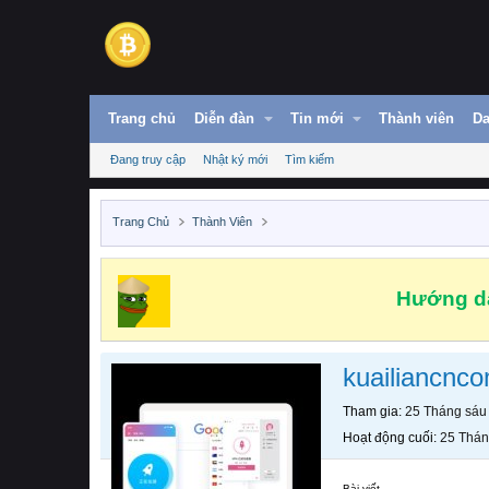
Trang chủ
Diễn đàn
Tin mới
Thành viên
Da
Đang truy cập
Nhật ký mới
Tìm kiếm
Trang Chủ
Thành Viên
Hướng dẫ
kuailiancnc
Tham gia
25 Tháng sáu
Hoạt động cuối
25 Thán
Bài viết