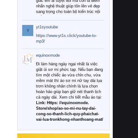
giác êm ái tuyệt đối mà còn là điểm
nhấn nghệ thuật giúp tôn lên vẻ đẹp
sang trọng cho toàn bộ kiến trúc nội
thất.
yt1syoutube
Tuy nhiên, giữa thị trường đa dạng
Y
với vô vàn thương hiệu và mẫu mã
https://www-yt1s.click/youtube-to-
như hiện nay, làm thế nào để chọn
mp3/
được những bộ chăn ga gối đệm cao
cấp thực sự chất lượng, phù hợp với
equinoxmode
khí hậu và nhu cầu sử dụng của gia
đình? Hãy cùng chúng tôi đi tìm lời
Đi làm hàng ngày ngại nhất là việc
giải đáp chi tiết qua bài viết dưới đây.
giặt ủi sơ mi phức tạp. Nếu bạn đang
tìm một chiếc áo vừa chỉn chu, vừa
1. Tại sao các gia đình hiện đại lại ưa
mềm mát thì áo sơ mi nữ tay dài lụa
chuộng chăn ga gối đệm cao cấp?
trơn không nhăn chính là lựa chọn
hoàn hảo giúp bạn giữ nét thanh lịch
Khác với các dòng sản phẩm thông
cả ngày dài. Xem chi tiết mẫu áo tại:
thường, những bộ chăn ga gối đệm
Link: Https: //equinoxmode.
cao cấp trải qua quy trình sản xuất
Store/shop/ao-so-mi-nu-tay-dai-
nghiêm ngặt từ khâu chọn lọc nguyên
cong-so-thanh-lich-quy-phaichat-
liệu tự nhiên đến công nghệ dệt
vai-lua-tronkhong-nhanthoang-mat/
nhuộm hiện đại không chứa hóa chất
độc hại. Khi sử dụng dòng sản phẩm
này, bạn sẽ cảm nhận rõ rệt sự khác